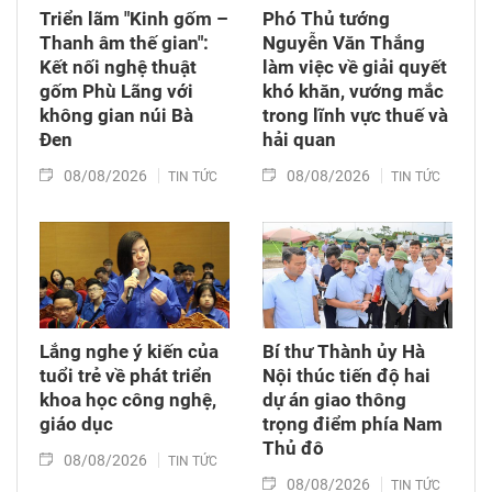
Triển lãm "Kinh gốm –
Phó Thủ tướng
Thanh âm thế gian":
Nguyễn Văn Thắng
Kết nối nghệ thuật
làm việc về giải quyết
gốm Phù Lãng với
khó khăn, vướng mắc
không gian núi Bà
trong lĩnh vực thuế và
Đen
hải quan
08/08/2026
08/08/2026
TIN TỨC
TIN TỨC
Lắng nghe ý kiến của
Bí thư Thành ủy Hà
tuổi trẻ về phát triển
Nội thúc tiến độ hai
khoa học công nghệ,
dự án giao thông
giáo dục
trọng điểm phía Nam
Thủ đô
08/08/2026
TIN TỨC
08/08/2026
TIN TỨC