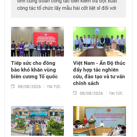
tỉnh cùng đoàn công tác đến kiểm tra đột xuất
công tác tổ chức lấy mẫu hài cốt liệt sĩ đối với
mộ chưa xác định được thông tin tại Nghĩa
trang Liệt sĩ Bình Thuận (xã Hồng Sơn), đồng
thời tặng quà cho cán bộ, chiến sĩ tham gia
công tác lấy mẫu tại đây.
Tiếp sức cho đồng
Việt Nam - Ấn Độ thúc
bào khó khăn vùng
đẩy hợp tác nghiên
biên cương Tổ quốc
cứu, đào tạo và tư vấn
chính sách
08/08/2026
TIN TỨC
08/08/2026
TIN TỨC