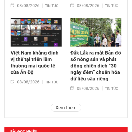
08/08/2026
08/08/2026
TIN TỨC
TIN TỨC
Việt Nam khẳng định
Đắk Lắk ra mắt Bản đồ
vị thế tại triển lãm
số nông sản và phát
thương mại quốc tế
động chiến dịch “30
của Ấn Độ
ngày đêm” chuẩn hóa
dữ liệu sầu riêng
08/08/2026
TIN TỨC
08/08/2026
TIN TỨC
Xem thêm
BÀI ĐỌC NHIỀU