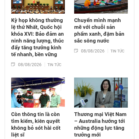
những người sinh ra trong hòa bình không bị
bỏ lại với hậu quả của cuộc chiến mình chưa
từng trải qua.
Kỳ họp không thường
Chuyển mình mạnh
lệ thứ Nhất, Quốc hội
mẽ với chuỗi sản
khóa XVI: Bảo đảm an
phẩm xanh, đậm bản
ninh năng lượng, thúc
sắc sông nước
đẩy tăng trưởng kinh
08/08/2026
TIN TỨC
tế nhanh, bền vững
08/08/2026
TIN TỨC
Còn thông tin là còn
Thương mại Việt Nam
tìm kiếm, kiên quyết
– Australia hướng tới
không bỏ sót hài cốt
những động lực tăng
liệt sĩ
trưởng mới