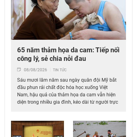
65 năm thảm họa da cam: Tiếp nối
công lý, sẻ chia nỗi đau
08/08/2026
TIN TỨC
Sáu mươi lăm năm sau ngày quân đội Mỹ bắt
đầu phun rải chất độc hóa học xuống Việt
Nam, hậu quả của thảm họa da cam vẫn hiện
diện trong nhiều gia đình, kéo dài từ người trực
tiếp đi qua chiến tranh đến các thế hệ con,
cháu. Hành trình đi tìm công lý vì thế không chỉ
diễn ra tại các tòa án quốc tế mà còn cần được
tiếp tục bằng những chính sách đủ đầy hơn, để