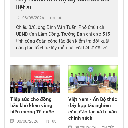
liệt sĩ
08/08/2026
TIN TỨC
Chiều 8/8, ông Đinh Văn Tuấn, Phó Chủ tịch
UBND tỉnh Lâm Đồng, Trưởng Ban chỉ đạo 515
tỉnh cùng đoàn công tác đến kiểm tra đột xuất
công tác tổ chức lấy mẫu hài cốt liệt sĩ đối với
mộ chưa xác định được thông tin tại Nghĩa
trang Liệt sĩ Bình Thuận (xã Hồng Sơn), đồng
thời tặng quà cho cán bộ, chiến sĩ tham gia
công tác lấy mẫu tại đây.
Tiếp sức cho đồng
Việt Nam - Ấn Độ thúc
bào khó khăn vùng
đẩy hợp tác nghiên
biên cương Tổ quốc
cứu, đào tạo và tư vấn
chính sách
08/08/2026
TIN TỨC
08/08/2026
TIN TỨC