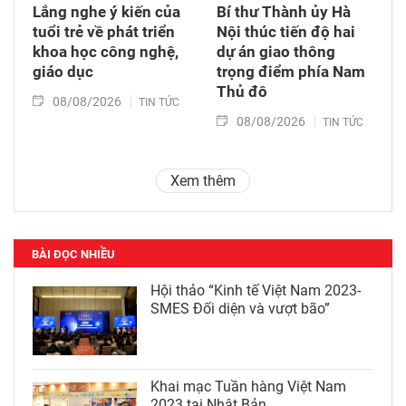
Lắng nghe ý kiến của
Bí thư Thành ủy Hà
tuổi trẻ về phát triển
Nội thúc tiến độ hai
khoa học công nghệ,
dự án giao thông
giáo dục
trọng điểm phía Nam
Thủ đô
08/08/2026
TIN TỨC
08/08/2026
TIN TỨC
Xem thêm
BÀI ĐỌC NHIỀU
Hội thảo “Kinh tế Việt Nam 2023-
SMES Đối diện và vượt bão”
Khai mạc Tuần hàng Việt Nam
2023 tại Nhật Bản