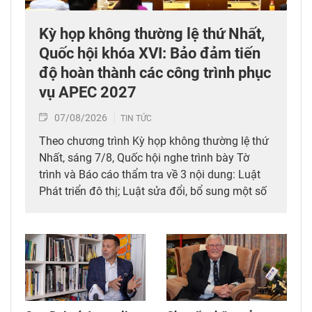
Kỳ họp không thường lệ thứ Nhất,
Quốc hội khóa XVI: Bảo đảm tiến
độ hoàn thành các công trình phục
vụ APEC 2027
07/08/2026
TIN TỨC
Theo chương trình Kỳ họp không thường lệ thứ
Nhất, sáng 7/8, Quốc hội nghe trình bày Tờ
trình và Báo cáo thẩm tra về 3 nội dung: Luật
Phát triển đô thị; Luật sửa đổi, bổ sung một số
điều của 10 luật có liên quan đến thủ tục hành
chính, điều kiện kinh doanh trong lĩnh vực nông
nghiệp và môi trường; Luật sửa đổi, bổ sung
một số điều của Luật Tần số vô tuyến điện,
Luật Viễn thông, Luật Giao dịch điện tử và Luật
Chuyển giao công nghệ. Sau đó, Quốc hội thảo
luận ở tổ về 3 dự án Luật trên.