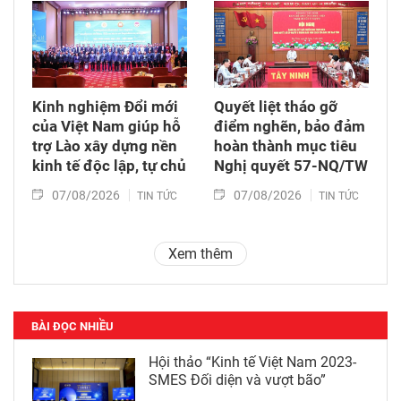
Kinh nghiệm Đổi mới
Quyết liệt tháo gỡ
của Việt Nam giúp hỗ
điểm nghẽn, bảo đảm
trợ Lào xây dựng nền
hoàn thành mục tiêu
kinh tế độc lập, tự chủ
Nghị quyết 57-NQ/TW
07/08/2026
07/08/2026
TIN TỨC
TIN TỨC
Xem thêm
BÀI ĐỌC NHIỀU
Hội thảo “Kinh tế Việt Nam 2023-
SMES Đối diện và vượt bão”