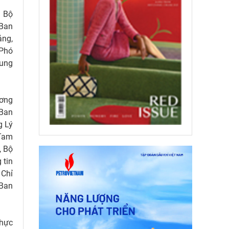
n Bộ
 Ban
ảng,
Phó
rung
ương
 Ban
g Lý
 Tam
, Bộ
 tin
 Chỉ
 Ban
thực