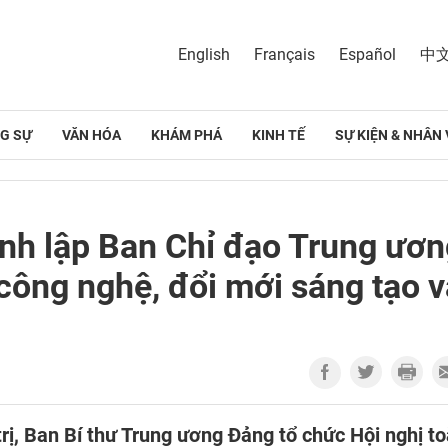
English
Français
Español
中
G SỰ
VĂN HÓA
KHÁM PHÁ
KINH TẾ
SỰ KIỆN & NHÂN 
nh lập Ban Chỉ đạo Trung ươn
 công nghệ, đổi mới sáng tạo v
trị, Ban Bí thư Trung ương Đảng tổ chức Hội nghị t