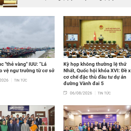
96/2019/QH14 về công tác phòng, chống tội phạm,
vi phạm pháp luật, công tác của Viện kiểm sát nhân
dân, Tòa án nhân dân và thi hành án.
c "thẻ vàng" IUU: “Lá
Kỳ họp không thường lệ thứ
o vệ ngư trường từ cơ sở
Nhất, Quốc hội khóa XVI: Đề x
cơ chế đặc thù đầu tư dự án
2026
TIN TỨC
đường Vành đai 5
06/08/2026
TIN TỨC