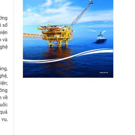
ướng
i số
hiện
o và
nghệ
ảng,
ghệ,
iện;
công
n về
quốc
 quả
 vụ,