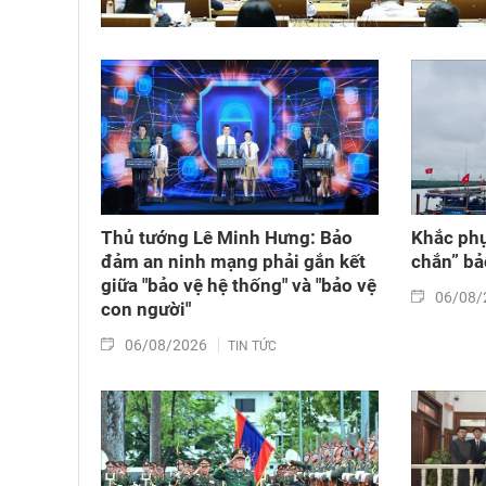
Thủ tướng Lê Minh Hưng: Bảo
Khắc phụ
đảm an ninh mạng phải gắn kết
chắn” bả
giữa "bảo vệ hệ thống" và "bảo vệ
06/08/
con người"
06/08/2026
TIN TỨC