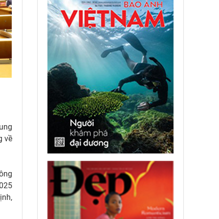
rung
g về
công
2025
ịnh,