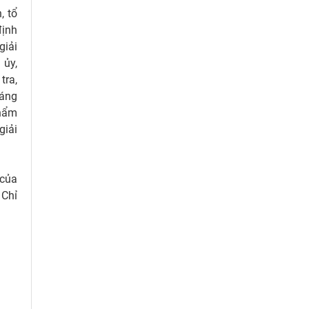
, tổ
định
giải
 ủy,
tra,
sáng
thẩm
giải
 của
 Chỉ