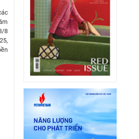
các
năm
3/8
25,
bền