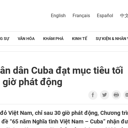
English
Français
Español
中
G SỰ
VĂN HÓA
KHÁM PHÁ
KINH TẾ
SỰ KIỆN & NHÂN 
ân dân Cuba đạt mục tiêu tối
0 giờ phát động
p đỏ Việt Nam, chỉ sau 30 giờ phát động, Chương tr
 đề “65 năm Nghĩa tình Việt Nam – Cuba” nhận đ