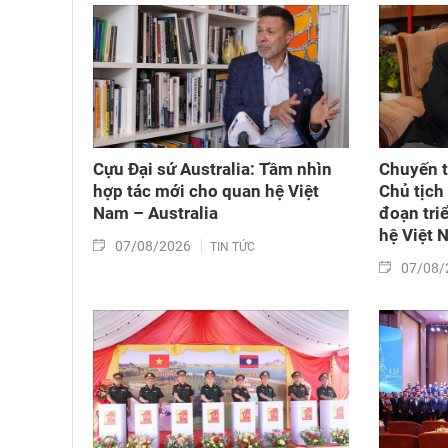
Cựu Đại sứ Australia: Tầm nhìn
Chuyến t
hợp tác mới cho quan hệ Việt
Chủ tịch
Nam – Australia
đoạn tri
hệ Việt 
07/08/2026
TIN TỨC
07/08/