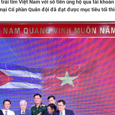
trái tim Việt Nam với số tiền ủng hộ qua tài khoản
ại Cổ phần Quân đội đã đạt được mục tiêu tối th