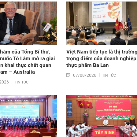
Luật sửa đổi, bổ sung một số điều của Luật Tần số
vô tuyến điện, Luật Viễn thông, Luật Giao dịch điện
tử và Luật Chuyển giao công nghệ. Sau đó, Quốc hộ
thảo luận ở tổ về 3 dự án Luật trên.
hăm của Tổng Bí thư,
Việt Nam tiếp tục là thị trườn
 nước Tô Lâm mở ra giai
trọng điểm của doanh nghiệp
ển khai thực chất quan
thực phẩm Ba Lan
Nam – Australia
07/08/2026
TIN TỨC
2026
TIN TỨC