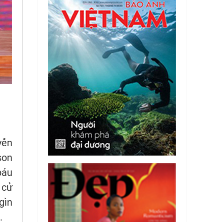
yễn
son
báu
 cử
gìn
.