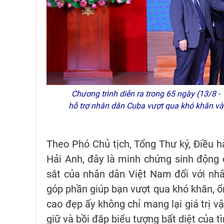
Chương trình diễn ra trong 65 ngày (13/8 -
hỗ trợ nhân dân Cuba vượt qua khó khăn và 
Theo Phó Chủ tịch, Tổng Thư ký, Điều 
Hải Anh, đây là minh chứng sinh động c
sắt của nhân dân Việt Nam đối với nh
góp phần giúp bạn vượt qua khó khăn, ổn
cao đẹp ấy không chỉ mang lại giá trị vậ
giữ và bồi đắp biểu tượng bất diệt của 