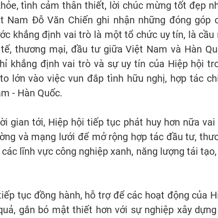
khỏe, tình cảm thân thiết, lời chúc mừng tốt đẹp nh
ệt Nam Đỗ Văn Chiến ghi nhận những đóng góp 
ớc khẳng định vai trò là một tổ chức uy tín, là cầu 
 tế, thương mại, đầu tư giữa Việt Nam và Hàn Qu
ỉ khẳng định vai trò và sự uy tín của Hiệp hội tr
o lớn vào việc vun đắp tình hữu nghị, hợp tác ch
Nam - Hàn Quốc.
i gian tới, Hiệp hội tiếp tục phát huy hơn nữa vai 
rường và mạng lưới để mở rộng hợp tác đầu tư, thư
 các lĩnh vực công nghiệp xanh, năng lượng tái tạo,
ếp tục đồng hành, hỗ trợ để các hoạt động của H
 quả, gắn bó mật thiết hơn với sự nghiệp xây dựng