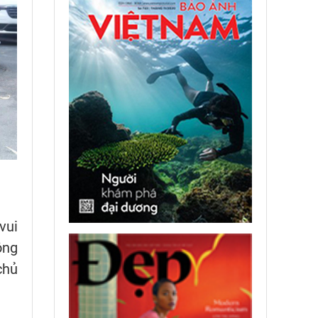
vui
ộng
chủ