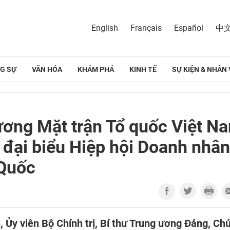
English
Français
Español
中
G SỰ
VĂN HÓA
KHÁM PHÁ
KINH TẾ
SỰ KIỆN & NHÂN 
ương Mặt trận Tổ quốc Việt N
 đại biểu Hiệp hội Doanh nhân
 Quốc
, Ủy viên Bộ Chính trị, Bí thư Trung ương Đảng, Ch