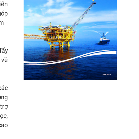
iển
góp
m -
đẩy
 về
các
ợng
trợ
ọc,
cao