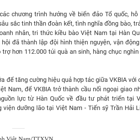
 các chương trình hướng về biển đảo Tổ quốc, hỗ 
 sâu sắc tinh thần đoàn kết, tình nghĩa đồng bào, tr
anh nhân, tri thức kiều bào Việt Nam tại Hàn Qu
 hội đã thành lập đội hình thiện nguyện, vận động
ỗ trợ hơn 112.000 túi quà an sinh, hàng chục nghìn 
nữa để tăng cường hiệu quả hợp tác giữa VKBIA với 
iệt Nam, để VKBIA trở thành cầu nối ngoại giao n
nguồn lực từ Hàn Quốc về đầu tư phát triển tại V
 viện dưỡng lão tại Việt Nam - Tiến sỹ Trần Hải L
nh Việt Nam/TTXVN