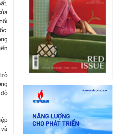
ất,
của
nối
ốc.
ong
iến
trò
ơng
 đô
iệp
 và