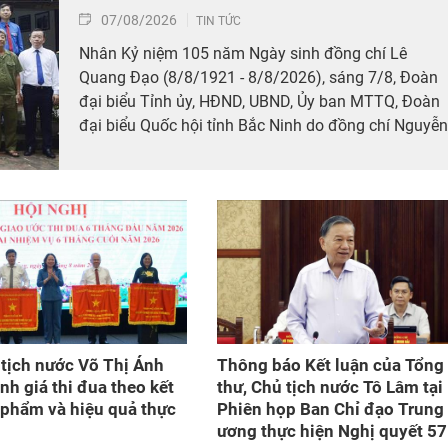
07/08/2026
TIN TỨC
Nhân Kỷ niệm 105 năm Ngày sinh đồng chí Lê
Quang Đạo (8/8/1921 - 8/8/2026), sáng 7/8, Đoàn
đại biểu Tỉnh ủy, HĐND, UBND, Ủy ban MTTQ, Đoàn
đại biểu Quốc hội tỉnh Bắc Ninh do đồng chí Nguyễn
Hồng Thái, Ủy viên Trung ương Đảng, Bí thư Tỉnh ủy
làm Trưởng đoàn tới dâng hương tưởng niệm tại Kh
lưu niệm và Nhà lưu niệm đồng chí Lê Quang Đạo,
phường Từ Sơn, tỉnh Bắc Ninh.
tịch nước Võ Thị Ánh
Thông báo Kết luận của Tổng 
nh giá thi đua theo kết
thư, Chủ tịch nước Tô Lâm tại
 phẩm và hiệu quả thực
Phiên họp Ban Chỉ đạo Trung
ương thực hiện Nghị quyết 57