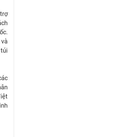
trợ
ách
ốc.
 và
túi
các
hân
iệt
inh