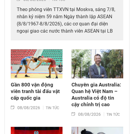
Theo phóng viên TTXVN tại Moskva, sáng 7/8,
nhân kỷ niệm 59 năm Ngày thành lập ASEAN
(8/8/1967-8/8/2026), các cơ quan đại diện
ngoại giao các nước thành viên ASEAN tại LB
Nga đã tổ chức Ngày Gia đình ASEAN, thể hiện
tình hữu nghị, tinh thần gắn kết của mái nhà
chung tại nước Nga.
Gần 800 vận động
Chuyên gia Australia:
viên tranh tài đấu vật
Quan hệ Việt Nam –
cấp quốc gia
Australia có độ tin
cậy chính trị cao
08/08/2026
TIN TỨC
08/08/2026
TIN TỨC