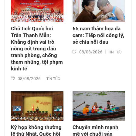
Chủ tịch Quốc hội
65 năm thảm họa da
Trần Thanh Mẫn:
cam: Tiếp nối công lý,
Khẳng định vai trò
sẻ chia nỗi đau
nòng cốt trong đấu
08/08/2026
TIN TỨC
tranh phòng, chống
tham nhũng, tội phạm
kinh tế
08/08/2026
TIN TỨC
Kỳ họp không thường
Chuyển mình mạnh
lệ thứ Nhất, Quốc hội
mẽ với chuỗi sản