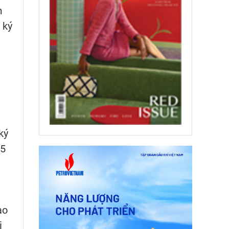
m
 ký
ký
65
ao
i