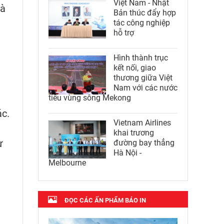
Việt Nam - Nhật
và
Bản thúc đẩy hợp
tác công nghiệp
hỗ trợ
Hình thành trục
kết nối, giao
thương giữa Việt
Nam với các nước
tiểu vùng sông Mekong
ác.
Vietnam Airlines
khai trương
ự
đường bay thẳng
Hà Nội -
Melbourne
ĐỌC CÁC ẤN PHẨM BÁO IN