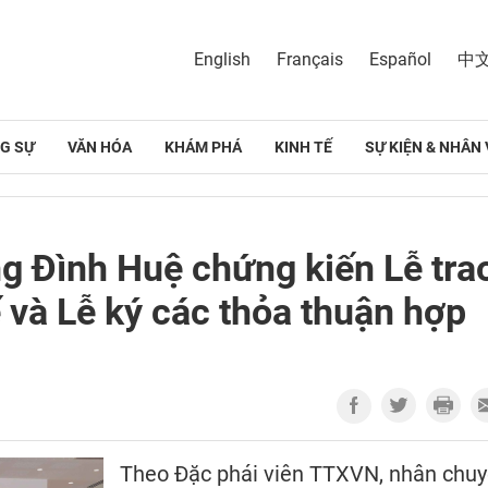
English
Français
Español
中
G SỰ
VĂN HÓA
KHÁM PHÁ
KINH TẾ
SỰ KIỆN & NHÂN 
g Đình Huệ chứng kiến Lễ tra
ế và Lễ ký các thỏa thuận hợp
Theo Đặc phái viên TTXVN, nhân chu