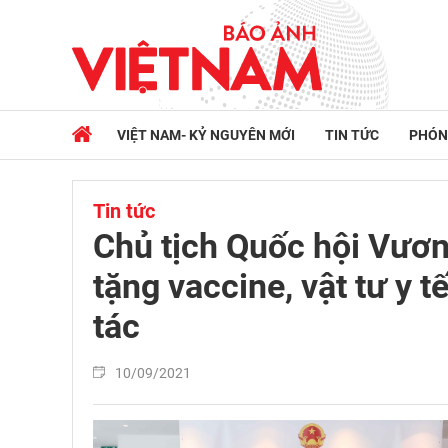
VIỆT NAM- KỶ NGUYÊN MỚI
TIN TỨC
PHÓN
Tin tức
Chủ tịch Quốc hội Vươn
tặng vaccine, vật tư y t
tác
10/09/2021