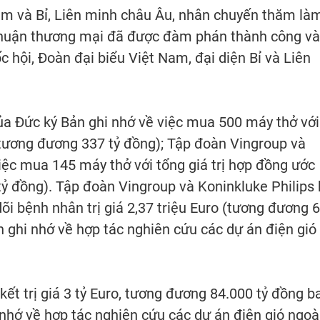
Nam và Bỉ, Liên minh châu Âu, nhân chuyến thăm là
 thuận thương mại đã được đàm phán thành công và
c hội, Đoàn đại biểu Việt Nam, đại diện Bỉ và Liên
a Đức ký Bản ghi nhớ về việc mua 500 máy thở với
o (tương đương 337 tỷ đồng); Tập đoàn Vingroup và
iệc mua 145 máy thở với tổng giá trị hợp đồng ước
 tỷ đồng). Tập đoàn Vingroup và Koninkluke Philips 
i bệnh nhân trị giá 2,37 triệu Euro (tương đương 
 ghi nhớ về hợp tác nghiên cứu các dự án điện gió
ết trị giá 3 tỷ Euro, tương đương 84.000 tỷ đồng b
hớ về hợp tác nghiên cứu các dự án điện gió ngoà