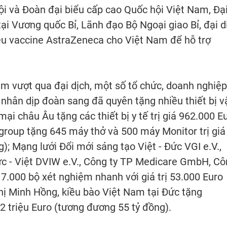
ội và Đoàn đại biểu cấp cao Quốc hội Việt Nam, Đạ
i Vương quốc Bỉ, Lãnh đạo Bộ Ngoại giao Bỉ, đại d
iều vaccine AstraZeneca cho Việt Nam để hỗ trợ
am vượt qua đại dịch, một số tổ chức, doanh nghiệp
 nhân dịp đoàn sang đã quyên tặng nhiều thiết bị v
i châu Âu tặng các thiết bị y tế trị giá 962.000 E
group tặng 645 máy thở và 500 máy Monitor trị giá
); Mạng lưới Đổi mới sáng tạo Việt - Đức VGI e.V.,
ức - Việt DVIW e.V., Công ty TP Medicare GmbH, C
7.000 bộ xét nghiệm nhanh với giá trị 53.000 Euro
hị Minh Hồng, kiều bào Việt Nam tại Đức tặng
 2 triệu Euro (tương đương 55 tỷ đồng).