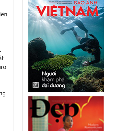
i
iện
,
ật
uro
ông