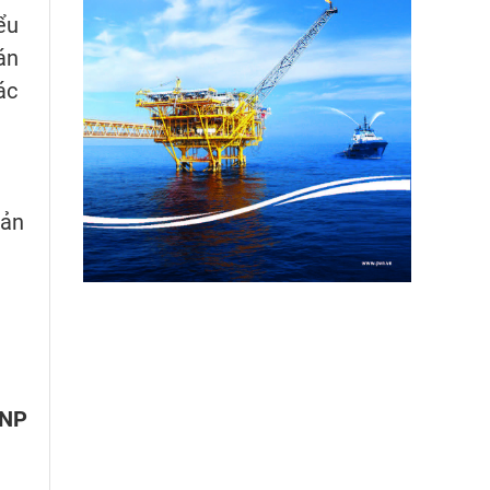
ểu
án
ác
bản
VNP