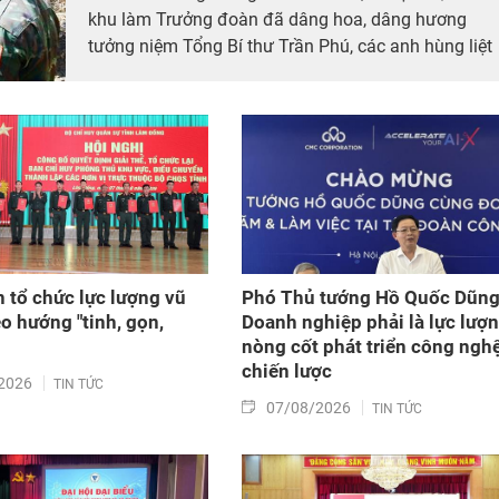
khu làm Trưởng đoàn đã dâng hoa, dâng hương
tưởng niệm Tổng Bí thư Trần Phú, các anh hùng liệt
sĩ; thăm, động viên lực lượng đang làm nhiệm vụ tì
kiếm, quy tập hài cốt liệt sĩ và xác minh thông tin hà
cốt liệt sĩ tại Công viên Lê Thị Riêng, phường Hòa
Hưng, Thành phố Hồ Chí Minh.
n tổ chức lực lượng vũ
Phó Thủ tướng Hồ Quốc Dũng
eo hướng "tinh, gọn,
Doanh nghiệp phải là lực lượ
nòng cốt phát triển công ngh
chiến lược
2026
TIN TỨC
07/08/2026
TIN TỨC