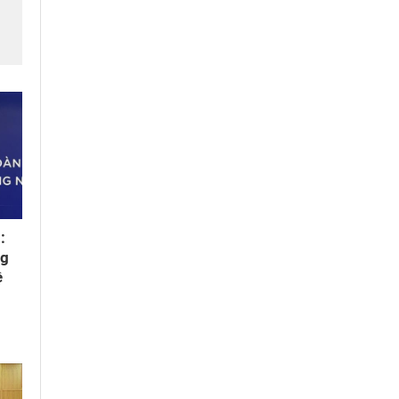
m
i
:
ng
ệ