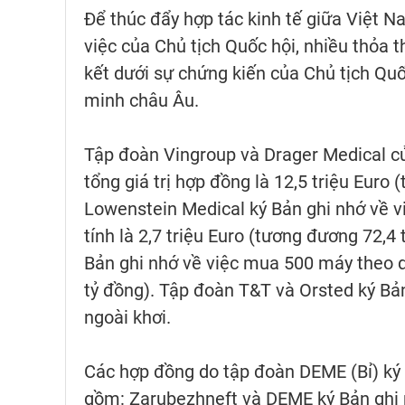
Để thúc đẩy hợp tác kinh tế giữa Việt 
việc của Chủ tịch Quốc hội, nhiều thỏa
kết dưới sự chứng kiến của Chủ tịch Quố
minh châu Âu.
Tập đoàn Vingroup và Drager Medical củ
tổng giá trị hợp đồng là 12,5 triệu Eur
Lowenstein Medical ký Bản ghi nhớ về v
tính là 2,7 triệu Euro (tương đương 72,4
Bản ghi nhớ về việc mua 500 máy theo dõ
tỷ đồng). Tập đoàn T&T và Orsted ký Bản
ngoài khơi.
Các hợp đồng do tập đoàn DEME (Bỉ) ký k
gồm: Zarubezhneft và DEME ký Bản ghi n