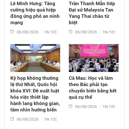
Lê Minh Hưng: Tăng
Trần Thanh Mẫn tiếp
cường hiệu quả hiệp
Đại sứ Malaysia Tan
đồng ứng phó an ninh
Yang Thai chào từ
mạng
biệt
06/08/2026
06/08/2026
TIN TỨC
TIN TỨC
Kỳ họp không thường
Cà Mau: Học và làm
lệ thứ Nhất, Quốc hội
theo Bác phải tạo
khóa XVI: Đề xuất luật
chuyển biến bằng kết
hóa việc thiết lập
quả cụ thể
hành lang không gian,
06/08/2026
TIN TỨC
tầm nhìn hướng biển
06/08/2026
TIN TỨC