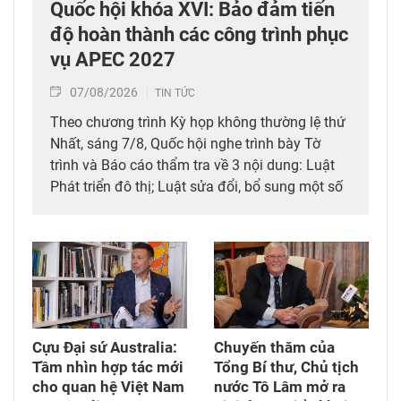
Quốc hội khóa XVI: Bảo đảm tiến
độ hoàn thành các công trình phục
vụ APEC 2027
07/08/2026
TIN TỨC
Theo chương trình Kỳ họp không thường lệ thứ
Nhất, sáng 7/8, Quốc hội nghe trình bày Tờ
trình và Báo cáo thẩm tra về 3 nội dung: Luật
Phát triển đô thị; Luật sửa đổi, bổ sung một số
điều của 10 luật có liên quan đến thủ tục hành
chính, điều kiện kinh doanh trong lĩnh vực nông
nghiệp và môi trường; Luật sửa đổi, bổ sung
một số điều của Luật Tần số vô tuyến điện,
Luật Viễn thông, Luật Giao dịch điện tử và Luật
Chuyển giao công nghệ. Sau đó, Quốc hội thảo
luận ở tổ về 3 dự án Luật trên.
Cựu Đại sứ Australia:
Chuyến thăm của
Tầm nhìn hợp tác mới
Tổng Bí thư, Chủ tịch
cho quan hệ Việt Nam
nước Tô Lâm mở ra