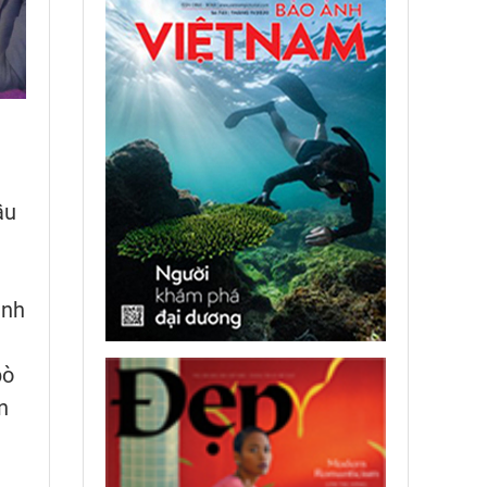
ầu
ịnh
bò
n
g