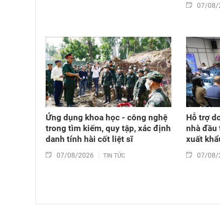
07/08/
Ứng dụng khoa học - công nghệ
Hỗ trợ d
trong tìm kiếm, quy tập, xác định
nhà đầu 
danh tính hài cốt liệt sĩ
xuất khẩ
07/08/2026
07/08/
TIN TỨC