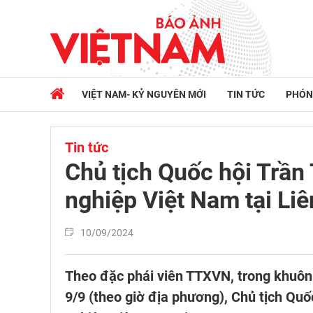
VIỆT NAM- KỶ NGUYÊN MỚI
TIN TỨC
PHÓN
Tin tức
Chủ tịch Quốc hội Trần
nghiệp Việt Nam tại Li
10/09/2024
Theo đặc phái viên TTXVN, trong khuôn
9/9 (theo giờ địa phương), Chủ tịch Qu