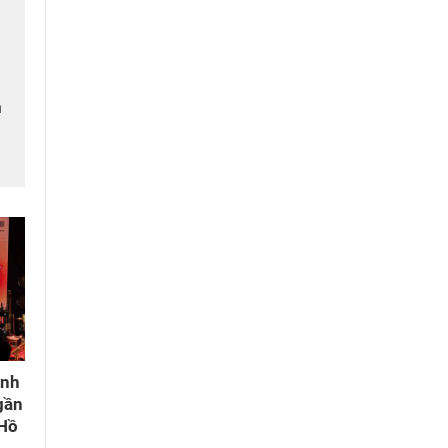
n
m
ành
gần
 Hồ