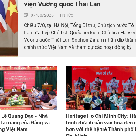
viện Vương quốc Thái Lan
07/08/2026
TIN TỨC
Chiều 7/8, tại Hà Nội, Tổng Bí thư, Chủ tịch nước Tô
Lâm đã tiếp Chủ tịch Quốc hội kiêm Chủ tịch Hạ việ
Vương quốc Thái Lan Sophon Zaram nhân dịp thă
chính thức Việt Nam và tham dự các hoạt động kỷ
niệm 50 năm thiết lập quan hệ ngoại giao Việt Nam
– Thái Lan (6/8/1976 – 6/8/2026).
 Lê Quang Đạo - Nhà
Heritage Ho Chí Minh City: H
 tài năng của Đảng và
trình đưa di sản văn hoá đến 
g Việt Nam​
hơn với thế hệ trẻ Thành phố
Chí Minh