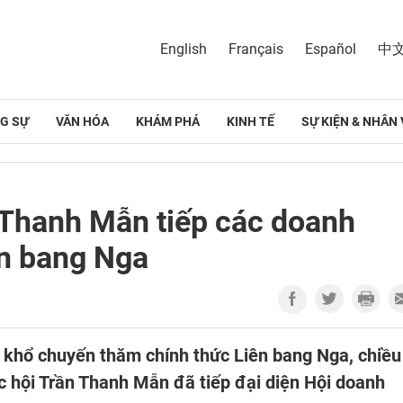
English
Français
Español
中
G SỰ
VĂN HÓA
KHÁM PHÁ
KINH TẾ
SỰ KIỆN & NHÂN 
 Thanh Mẫn tiếp các doanh
ên bang Nga
 khổ chuyến thăm chính thức Liên bang Nga, chiều
ốc hội Trần Thanh Mẫn đã tiếp đại diện Hội doanh