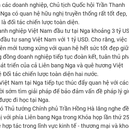
n các doanh nghiệp, Chủ tịch Quốc hội Trần Thanh
ga có quan hệ hữu nghị truyền thống rất tốt đẹp,
 là đối tác chiến lược toàn diện.
nh nghiệp Việt Nam đầu tư tại Nga khoảng 3 tỷ US
đầu tư sang Việt Nam với 1 tỷ USD. Cho rằng, việc
lên mới tương xứng với quan hệ hết sức tốt đẹp giữ
g đồng doanh nghiệp tiếp tục đoàn kết, tuân thủ p
hát triển của cả Liên bang Nga và quê hương Việt
Đối tác chiến lược toàn diện hai nước.
Việt Nam tại Nga tiếp tục thúc đẩy quan hệ với các
hời sớm tìm giải pháp để bảo đảm vấn đề pháp lý g
ược đi học tại Nga.
Phó Thủ tướng Chính phủ Trần Hồng Hà lắng nghe đề
hị với phía Liên bang Nga trong Khóa họp lần thứ 2
 hợp tác trong lĩnh vực kinh tế - thương mại và kh