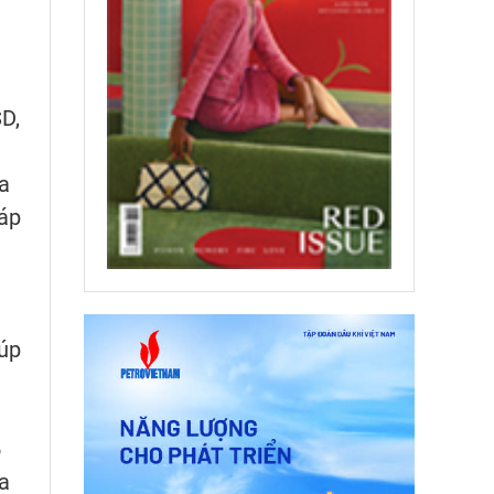
D,
a
háp
iúp
5
oa