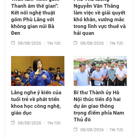
Thanh âm thế gian":
Nguyễn Văn Thắng
Kết nối nghệ thuật
làm việc về giải quyết
gốm Phù Lãng với
khó khăn, vướng mắc
không gian núi Bà
trong lĩnh vực thuế và
Đen
hải quan
08/08/2026
08/08/2026
TIN TỨC
TIN TỨC
Lắng nghe ý kiến của
Bí thư Thành ủy Hà
tuổi trẻ về phát triển
Nội thúc tiến độ hai
khoa học công nghệ,
dự án giao thông
giáo dục
trọng điểm phía Nam
Thủ đô
08/08/2026
TIN TỨC
08/08/2026
TIN TỨC