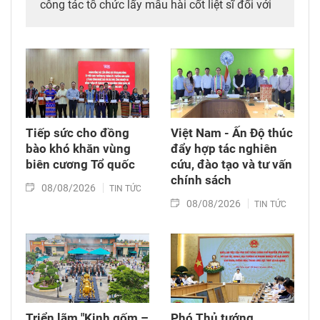
công tác tổ chức lấy mẫu hài cốt liệt sĩ đối với
mộ chưa xác định được thông tin tại Nghĩa
trang Liệt sĩ Bình Thuận (xã Hồng Sơn), đồng
thời tặng quà cho cán bộ, chiến sĩ tham gia
công tác lấy mẫu tại đây.
Tiếp sức cho đồng
Việt Nam - Ấn Độ thúc
bào khó khăn vùng
đẩy hợp tác nghiên
biên cương Tổ quốc
cứu, đào tạo và tư vấn
chính sách
08/08/2026
TIN TỨC
08/08/2026
TIN TỨC
Triển lãm "Kinh gốm –
Phó Thủ tướng