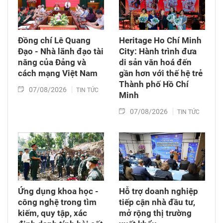
Đồng chí Lê Quang
Heritage Ho Chí Minh
Đạo - Nhà lãnh đạo tài
City: Hành trình đưa
năng của Đảng và
di sản văn hoá đến
cách mạng Việt Nam​
gần hơn với thế hệ trẻ
Thành phố Hồ Chí
07/08/2026
TIN TỨC
Minh
07/08/2026
TIN TỨC
Ứng dụng khoa học -
Hỗ trợ doanh nghiệp
công nghệ trong tìm
tiếp cận nhà đầu tư,
kiếm, quy tập, xác
mở rộng thị trường