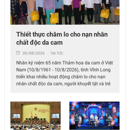
Thiết thực chăm lo cho nạn nhân
chất độc da cam
06/08/2026
TIN TỨC
Nhân kỷ niệm 65 năm Thảm họa da cam ở Việt
Nam (10/8/1961 - 10/8/2026), tỉnh Vĩnh Long
triển khai nhiều hoạt động chăm lo cho nạn
nhân chất độc da cam, người khuyết tật và trẻ
em có hoàn cảnh đặc biệt; đồng thời huy động
các nguồn lực xã hội chung tay xoa dịu nỗi đau
da cam, góp phần bảo đảm an sinh xã hội.