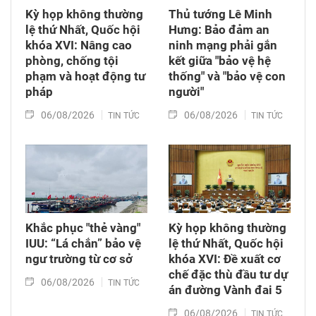
Kỳ họp không thường
Thủ tướng Lê Minh
lệ thứ Nhất, Quốc hội
Hưng: Bảo đảm an
khóa XVI: Nâng cao
ninh mạng phải gắn
phòng, chống tội
kết giữa "bảo vệ hệ
phạm và hoạt động tư
thống" và "bảo vệ con
pháp
người"
06/08/2026
06/08/2026
TIN TỨC
TIN TỨC
Khắc phục "thẻ vàng"
Kỳ họp không thường
IUU: “Lá chắn” bảo vệ
lệ thứ Nhất, Quốc hội
ngư trường từ cơ sở
khóa XVI: Đề xuất cơ
chế đặc thù đầu tư dự
06/08/2026
TIN TỨC
án đường Vành đai 5
06/08/2026
TIN TỨC