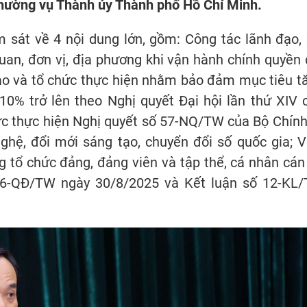
 Thường vụ Thành ủy Thành phố Hồ Chí Minh.
 sát về 4 nội dung lớn, gồm: Công tác lãnh đạo, 
uan, đơn vị, địa phương khi vận hành chính quyền 
đạo và tổ chức thực hiện nhằm bảo đảm mục tiêu t
10% trở lên theo Nghị quyết Đại hội lần thứ XIV 
ức thực hiện Nghị quyết số 57-NQ/TW của Bộ Chính 
ghệ, đổi mới sáng tạo, chuyển đổi số quốc gia; V
g tổ chức đảng, đảng viên và tập thể, cá nhân cán
366-QĐ/TW ngày 30/8/2025 và Kết luận số 12-KL