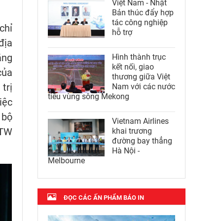
Việt Nam - Nhật
Bản thúc đẩy hợp
tác công nghiệp
chỉ
hỗ trợ
địa
ăng
Hình thành trục
kết nối, giao
của
thương giữa Việt
trị
Nam với các nước
tiểu vùng sông Mekong
iệc
 bộ
Vietnam Airlines
/TW
khai trương
đường bay thẳng
Hà Nội -
Melbourne
ĐỌC CÁC ẤN PHẨM BÁO IN