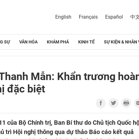
English
Français
Español
中
G SỰ
VĂN HÓA
KHÁM PHÁ
KINH TẾ
SỰ KIỆN & NHÂN 
n Thanh Mẫn: Khẩn trương hoà
ị đặc biệt
11 của Bộ Chính trị, Ban Bí thư do Chủ tịch Quốc hộ
 trì Hội nghị thông qua dự thảo Báo cáo kết quả