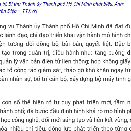
 trị, Bí thư Thành ủy Thành phố Hồ Chí Minh phát biểu. Ảnh:
Văn Điệp – TTXVN
ng vụ Thành ủy Thành phố Hồ Chí Minh đã đạt đ
ác lãnh đạo, chỉ đạo triển khai vận hành mô hình ch
 tương đối đồng bộ, bài bản, quyết liệt. Đặc bi
tạo trong quản trị, điều hành như: tăng cường đ
 quản lý văn bản điện tử liên thông; họp không giấy 
ác tổ công tác giám sát, tháo gỡ khó khăn ngay từ
àn nhân sự, bố trí cán bộ, xây dựng bộ máy tinh g
 con số thể hiện rõ tư duy phát triển mới, tầm n
Thành phố; đã bước đầu định hình khá rõ mô hình p
oa học công nghệ, đổi mới sáng tạo và liên kết vùng; 
a nhiều chỉ tiêu, động lực phát triển theo từng g