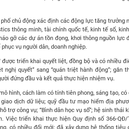
 phố chủ động xác định các động lực tăng trưởng 
tics thông minh, tài chính quốc tế, kinh tế số, kinh
tháo gỡ các dự án tồn đọng, khơi thông nguồn lực 
ố phục vụ người dân, doanh nghiệp.
được triển khai quyết liệt, đồng bộ và có nhiều đ
t nghị quyết” sang “quán triệt hành động”; gắn t
gười đứng đầu và kết quả thực hiện nhiệm vụ.
mô hình, cách làm có tính tiên phong, sáng tạo, có 
 giao dịch dữ liệu; quỹ đầu tư mạo hiểm địa phươ
ỗ trợ công vụ; “Bình dân học vụ số”; hệ sinh thái k
n. Việc triển khai thực hiện Quy định số 366-QĐ
ng, có nhiều đổi mới; đã xây dựng hệ thống tiêu c