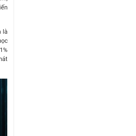
iến
 là
học
31%
hát