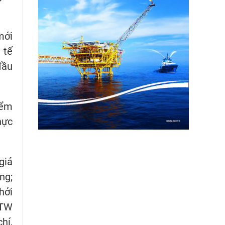
mới
 tế
đầu
iểm
hực
giá
ng;
hởi
/TW
hí,