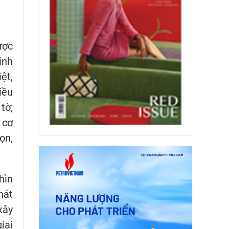
ược
ính
ệt,
iều
tờ;
 cơ
ọn,
hìn
hát
xây
iai