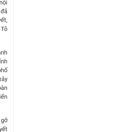
nội
 đã
ết,
 Tô
ành
ính
phố
xây
oàn
iển
 gỡ
yết