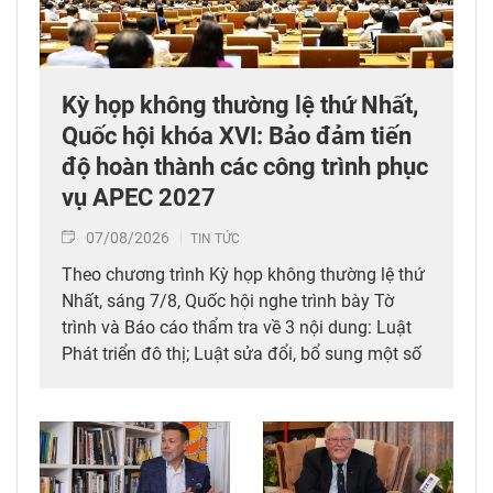
Kỳ họp không thường lệ thứ Nhất,
Quốc hội khóa XVI: Bảo đảm tiến
độ hoàn thành các công trình phục
vụ APEC 2027
07/08/2026
TIN TỨC
Theo chương trình Kỳ họp không thường lệ thứ
Nhất, sáng 7/8, Quốc hội nghe trình bày Tờ
trình và Báo cáo thẩm tra về 3 nội dung: Luật
Phát triển đô thị; Luật sửa đổi, bổ sung một số
điều của 10 luật có liên quan đến thủ tục hành
chính, điều kiện kinh doanh trong lĩnh vực nông
nghiệp và môi trường; Luật sửa đổi, bổ sung
một số điều của Luật Tần số vô tuyến điện,
Luật Viễn thông, Luật Giao dịch điện tử và Luật