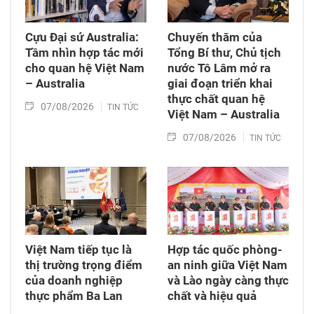
Chuyển giao công nghệ. Sau đó, Quốc hội thảo
luận ở tổ về 3 dự án Luật trên.
Cựu Đại sứ Australia:
Chuyến thăm của
Tầm nhìn hợp tác mới
Tổng Bí thư, Chủ tịch
cho quan hệ Việt Nam
nước Tô Lâm mở ra
– Australia
giai đoạn triển khai
thực chất quan hệ
07/08/2026
TIN TỨC
Việt Nam – Australia
07/08/2026
TIN TỨC
Việt Nam tiếp tục là
Hợp tác quốc phòng-
thị trường trọng điểm
an ninh giữa Việt Nam
của doanh nghiệp
và Lào ngày càng thực
thực phẩm Ba Lan
chất và hiệu quả