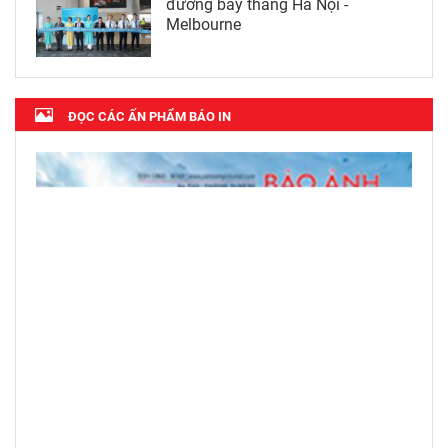
đường bay thẳng Hà Nội -
Melbourne
ĐỌC CÁC ẤN PHẨM BÁO IN