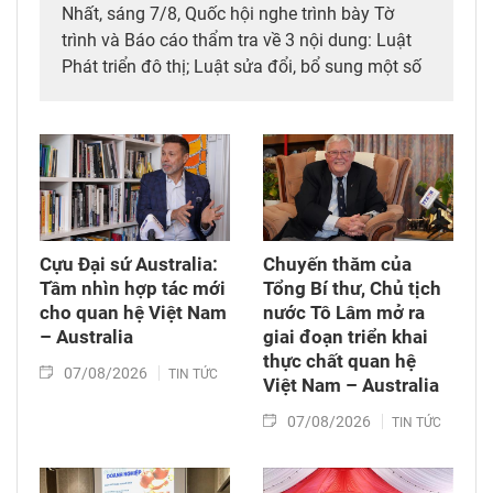
Nhất, sáng 7/8, Quốc hội nghe trình bày Tờ
trình và Báo cáo thẩm tra về 3 nội dung: Luật
Phát triển đô thị; Luật sửa đổi, bổ sung một số
điều của 10 luật có liên quan đến thủ tục hành
chính, điều kiện kinh doanh trong lĩnh vực nông
nghiệp và môi trường; Luật sửa đổi, bổ sung
một số điều của Luật Tần số vô tuyến điện,
Luật Viễn thông, Luật Giao dịch điện tử và Luật
Chuyển giao công nghệ. Sau đó, Quốc hội thảo
luận ở tổ về 3 dự án Luật trên.
Cựu Đại sứ Australia:
Chuyến thăm của
Tầm nhìn hợp tác mới
Tổng Bí thư, Chủ tịch
cho quan hệ Việt Nam
nước Tô Lâm mở ra
– Australia
giai đoạn triển khai
thực chất quan hệ
07/08/2026
TIN TỨC
Việt Nam – Australia
07/08/2026
TIN TỨC