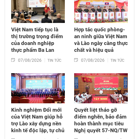
Việt Nam tiếp tục là
Hợp tác quốc phòng-
thị trường trọng điểm
an ninh giữa Việt Nam
của doanh nghiệp
và Lào ngày càng thực
thực phẩm Ba Lan
chất và hiệu quả
07/08/2026
07/08/2026
TIN TỨC
TIN TỨC
Kinh nghiệm Đổi mới
Quyết liệt tháo gỡ
của Việt Nam giúp hỗ
điểm nghẽn, bảo đảm
trợ Lào xây dựng nền
hoàn thành mục tiêu
kinh tế độc lập, tự chủ
Nghị quyết 57-NQ/TW