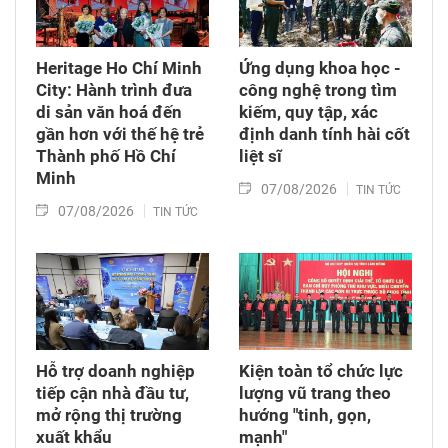
Heritage Ho Chí Minh
Ứng dụng khoa học -
City: Hành trình đưa
công nghệ trong tìm
di sản văn hoá đến
kiếm, quy tập, xác
gần hơn với thế hệ trẻ
định danh tính hài cốt
Thành phố Hồ Chí
liệt sĩ
Minh
07/08/2026
TIN TỨC
07/08/2026
TIN TỨC
Hỗ trợ doanh nghiệp
Kiện toàn tổ chức lực
tiếp cận nhà đầu tư,
lượng vũ trang theo
mở rộng thị trường
hướng "tinh, gọn,
xuất khẩu
mạnh"