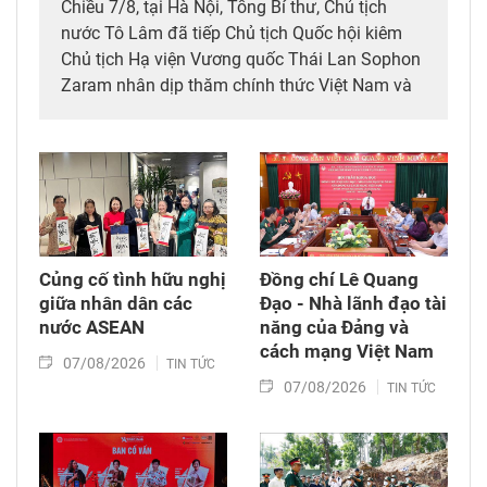
Chiều 7/8, tại Hà Nội, Tổng Bí thư, Chủ tịch
nước Tô Lâm đã tiếp Chủ tịch Quốc hội kiêm
Chủ tịch Hạ viện Vương quốc Thái Lan Sophon
Zaram nhân dịp thăm chính thức Việt Nam và
tham dự các hoạt động kỷ niệm 50 năm thiết
lập quan hệ ngoại giao Việt Nam – Thái Lan
(6/8/1976 – 6/8/2026).
Củng cố tình hữu nghị
Đồng chí Lê Quang
giữa nhân dân các
Đạo - Nhà lãnh đạo tài
nước ASEAN
năng của Đảng và
cách mạng Việt Nam​
07/08/2026
TIN TỨC
07/08/2026
TIN TỨC