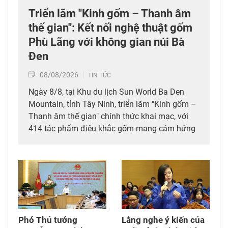
Triển lãm "Kinh gốm – Thanh âm
thế gian": Kết nối nghệ thuật gốm
Phù Lãng với không gian núi Bà
Đen
08/08/2026
TIN TỨC
Ngày 8/8, tại Khu du lịch Sun World Ba Den
Mountain, tỉnh Tây Ninh, triển lãm "Kinh gốm –
Thanh âm thế gian" chính thức khai mạc, với
414 tác phẩm điêu khắc gốm mang cảm hứng
Phật giáo của nghệ sỹ Nguyễn Tuấn (Tuấn
Gốm). Tham dự triển lãm có lãnh đạo tỉnh Tây
Ninh, các nghệ nhân làng nghề Phù Lãng (tỉnh
Bắc Ninh) và đông đảo du khách trong, ngoài
nước.
Phó Thủ tướng
Lắng nghe ý kiến của