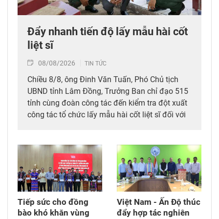
Đẩy nhanh tiến độ lấy mẫu hài cốt
liệt sĩ
08/08/2026
TIN TỨC
Chiều 8/8, ông Đinh Văn Tuấn, Phó Chủ tịch
UBND tỉnh Lâm Đồng, Trưởng Ban chỉ đạo 515
tỉnh cùng đoàn công tác đến kiểm tra đột xuất
công tác tổ chức lấy mẫu hài cốt liệt sĩ đối với
mộ chưa xác định được thông tin tại Nghĩa
trang Liệt sĩ Bình Thuận (xã Hồng Sơn), đồng
thời tặng quà cho cán bộ, chiến sĩ tham gia
công tác lấy mẫu tại đây.
Tiếp sức cho đồng
Việt Nam - Ấn Độ thúc
bào khó khăn vùng
đẩy hợp tác nghiên