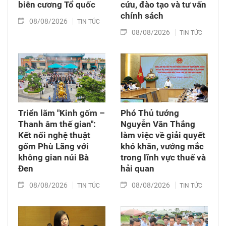
biên cương Tổ quốc
cứu, đào tạo và tư vấn
chính sách
08/08/2026
TIN TỨC
08/08/2026
TIN TỨC
Triển lãm "Kinh gốm –
Phó Thủ tướng
Thanh âm thế gian":
Nguyễn Văn Thắng
Kết nối nghệ thuật
làm việc về giải quyết
gốm Phù Lãng với
khó khăn, vướng mắc
không gian núi Bà
trong lĩnh vực thuế và
Đen
hải quan
08/08/2026
08/08/2026
TIN TỨC
TIN TỨC