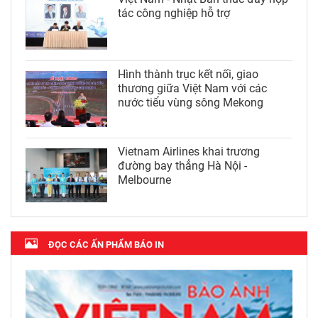
tác công nghiệp hỗ trợ
Hình thành trục kết nối, giao
thương giữa Việt Nam với các
nước tiểu vùng sông Mekong
Vietnam Airlines khai trương
đường bay thẳng Hà Nội -
Melbourne
ĐỌC CÁC ẤN PHẨM BÁO IN