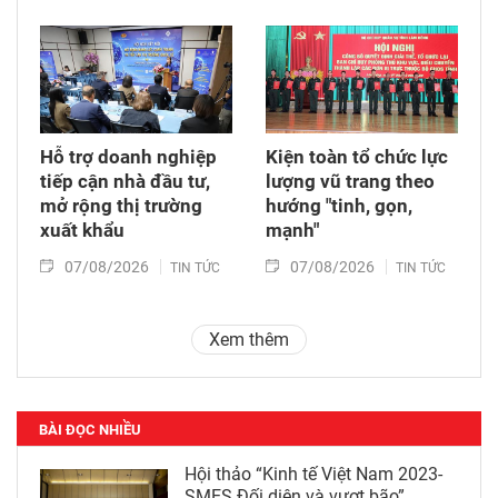
Hỗ trợ doanh nghiệp
Kiện toàn tổ chức lực
tiếp cận nhà đầu tư,
lượng vũ trang theo
mở rộng thị trường
hướng "tinh, gọn,
xuất khẩu
mạnh"
07/08/2026
07/08/2026
TIN TỨC
TIN TỨC
Xem thêm
BÀI ĐỌC NHIỀU
Hội thảo “Kinh tế Việt Nam 2023-
SMES Đối diện và vượt bão”