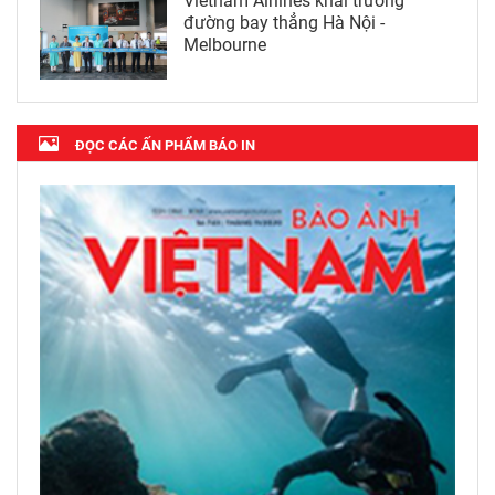
Vietnam Airlines khai trương
đường bay thẳng Hà Nội -
Melbourne
ĐỌC CÁC ẤN PHẨM BÁO IN