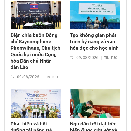
trị, Chủ tịch Quốc hội Lào.
Điện chia buồn Đồng
Tạo không gian phát
chí Saysomphone
triển kỹ năng và văn
Phomvihane, Chủ tịch
hóa đọc cho học sinh
Quốc hội nước Cộng
09/08/2026
TIN TỨC
hòa Dân chủ Nhân
dân Lào
09/08/2026
TIN TỨC
Phát hiện và bồi
Ngư dân trôi dạt trên
dưỡng tài năng trẻ
biển được cứu vớt và