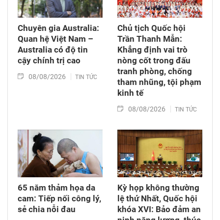
Chuyên gia Australia:
Chủ tịch Quốc hội
Quan hệ Việt Nam –
Trần Thanh Mẫn:
Australia có độ tin
Khẳng định vai trò
cậy chính trị cao
nòng cốt trong đấu
tranh phòng, chống
08/08/2026
TIN TỨC
tham nhũng, tội phạm
kinh tế
08/08/2026
TIN TỨC
65 năm thảm họa da
Kỳ họp không thường
cam: Tiếp nối công lý,
lệ thứ Nhất, Quốc hội
sẻ chia nỗi đau
khóa XVI: Bảo đảm an
ninh năng lượng, thúc