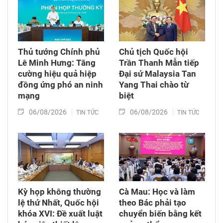
Thủ tướng Chính phủ
Chủ tịch Quốc hội
Lê Minh Hưng: Tăng
Trần Thanh Mẫn tiếp
cường hiệu quả hiệp
Đại sứ Malaysia Tan
đồng ứng phó an ninh
Yang Thai chào từ
mạng
biệt
06/08/2026
06/08/2026
TIN TỨC
TIN TỨC
Kỳ họp không thường
Cà Mau: Học và làm
lệ thứ Nhất, Quốc hội
theo Bác phải tạo
khóa XVI: Đề xuất luật
chuyển biến bằng kết