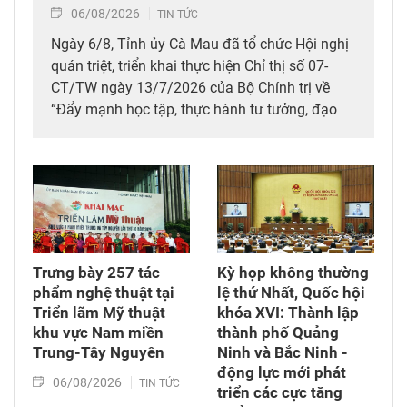
06/08/2026
TIN TỨC
Ngày 6/8, Tỉnh ủy Cà Mau đã tổ chức Hội nghị
quán triệt, triển khai thực hiện Chỉ thị số 07-
CT/TW ngày 13/7/2026 của Bộ Chính trị về
“Đẩy mạnh học tập, thực hành tư tưởng, đạo
đức, phương pháp, phong cách Hồ Chí Minh
trong giai đoạn phát triển mới” và chuyên đề
của tỉnh giai đoạn 2026-2030 với chủ đề “Khát
vọng phát triển đất nước phồn vinh, hạnh
phúc”.
Trưng bày 257 tác
Kỳ họp không thường
phẩm nghệ thuật tại
lệ thứ Nhất, Quốc hội
Triển lãm Mỹ thuật
khóa XVI: Thành lập
khu vực Nam miền
thành phố Quảng
Trung-Tây Nguyên
Ninh và Bắc Ninh -
động lực mới phát
06/08/2026
TIN TỨC
triển các cực tăng