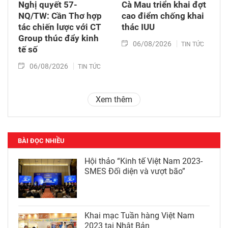
Nghị quyết 57-
Cà Mau triển khai đợt
NQ/TW: Cần Thơ hợp
cao điểm chống khai
tác chiến lược với CT
thác IUU
Group thúc đẩy kinh
06/08/2026
TIN TỨC
tế số
06/08/2026
TIN TỨC
Xem thêm
BÀI ĐỌC NHIỀU
Hội thảo “Kinh tế Việt Nam 2023-
SMES Đối diện và vượt bão”
Khai mạc Tuần hàng Việt Nam
2023 tại Nhật Bản