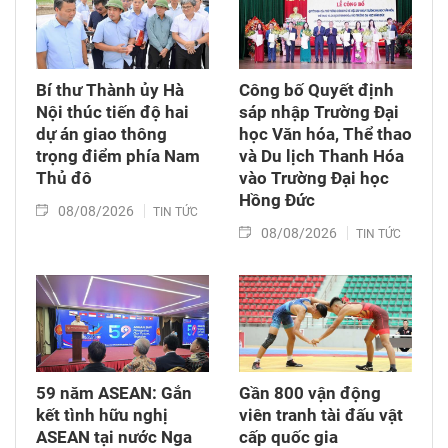
Bí thư Thành ủy Hà
Công bố Quyết định
Nội thúc tiến độ hai
sáp nhập Trường Đại
dự án giao thông
học Văn hóa, Thể thao
trọng điểm phía Nam
và Du lịch Thanh Hóa
Thủ đô
vào Trường Đại học
Hồng Đức
08/08/2026
TIN TỨC
08/08/2026
TIN TỨC
59 năm ASEAN: Gắn
Gần 800 vận động
kết tình hữu nghị
viên tranh tài đấu vật
ASEAN tại nước Nga
cấp quốc gia