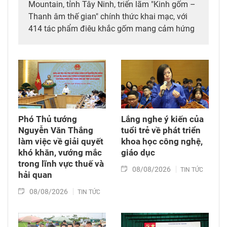
Mountain, tỉnh Tây Ninh, triển lãm "Kinh gốm –
Thanh âm thế gian" chính thức khai mạc, với
414 tác phẩm điêu khắc gốm mang cảm hứng
Phật giáo của nghệ sỹ Nguyễn Tuấn (Tuấn
Gốm). Tham dự triển lãm có lãnh đạo tỉnh Tây
Ninh, các nghệ nhân làng nghề Phù Lãng (tỉnh
Bắc Ninh) và đông đảo du khách trong, ngoài
nước.
Phó Thủ tướng
Lắng nghe ý kiến của
Nguyễn Văn Thắng
tuổi trẻ về phát triển
làm việc về giải quyết
khoa học công nghệ,
khó khăn, vướng mắc
giáo dục
trong lĩnh vực thuế và
08/08/2026
TIN TỨC
hải quan
08/08/2026
TIN TỨC