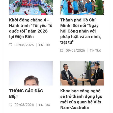
Khởi động chặng 4 -
Thành phố Hồ Chí
Hành trình “Tôi yêu Tổ
Minh: Sôi nổi "Ngày
quốc tôi” năm 2026
hội Công nhân với
tại Điện Biên
pháp luật và an ninh,
trật tự"
09/08/2026
TIN TỨC
09/08/2026
TIN TỨC
THÔNG CÁO ĐẶC
Khoa học công nghệ
BIỆT
sẽ trở thành động lực
mới của quan hệ Việt
09/08/2026
TIN TỨC
Nam-Australia