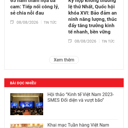
65 năm thảm họa da
Kỳ họp không thường
cam: Tiếp nối công lý,
lệ thứ Nhất, Quốc hội
sẻ chia nỗi đau
khóa XVI: Bảo đảm an
ninh năng lượng, thúc
08/08/2026
TIN TỨC
đẩy tăng trưởng kinh
tế nhanh, bền vững
08/08/2026
TIN TỨC
Xem thêm
BÀI ĐỌC NHIỀU
Hội thảo “Kinh tế Việt Nam 2023-
SMES Đối diện và vượt bão”
Khai mạc Tuần hàng Việt Nam