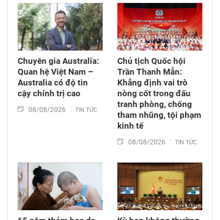
Chuyên gia Australia:
Chủ tịch Quốc hội
Quan hệ Việt Nam –
Trần Thanh Mẫn:
Australia có độ tin
Khẳng định vai trò
cậy chính trị cao
nòng cốt trong đấu
tranh phòng, chống
08/08/2026
TIN TỨC
tham nhũng, tội phạm
kinh tế
08/08/2026
TIN TỨC