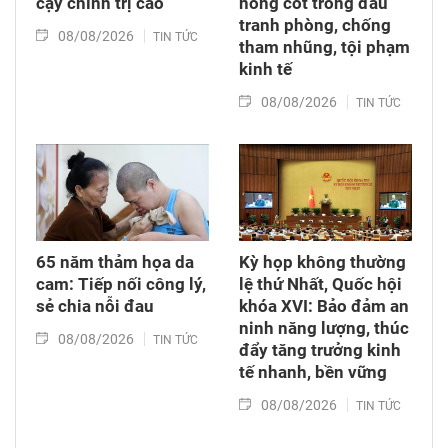
cậy chính trị cao
nòng cốt trong đấu
tranh phòng, chống
08/08/2026
TIN TỨC
tham nhũng, tội phạm
kinh tế
08/08/2026
TIN TỨC
65 năm thảm họa da
Kỳ họp không thường
cam: Tiếp nối công lý,
lệ thứ Nhất, Quốc hội
sẻ chia nỗi đau
khóa XVI: Bảo đảm an
ninh năng lượng, thúc
08/08/2026
TIN TỨC
đẩy tăng trưởng kinh
tế nhanh, bền vững
08/08/2026
TIN TỨC