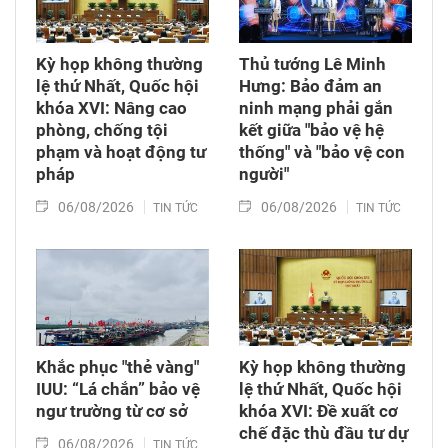
Kỳ họp không thường
Thủ tướng Lê Minh
lệ thứ Nhất, Quốc hội
Hưng: Bảo đảm an
khóa XVI: Nâng cao
ninh mạng phải gắn
phòng, chống tội
kết giữa "bảo vệ hệ
phạm và hoạt động tư
thống" và "bảo vệ con
pháp
người"
06/08/2026
06/08/2026
TIN TỨC
TIN TỨC
Khắc phục "thẻ vàng"
Kỳ họp không thường
IUU: “Lá chắn” bảo vệ
lệ thứ Nhất, Quốc hội
ngư trường từ cơ sở
khóa XVI: Đề xuất cơ
chế đặc thù đầu tư dự
06/08/2026
TIN TỨC