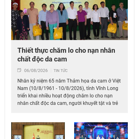
Thiết thực chăm lo cho nạn nhân
chất độc da cam
06/08/2026
TIN TỨC
Nhân kỷ niệm 65 năm Thảm họa da cam ở Việt
Nam (10/8/1961 - 10/8/2026), tỉnh Vĩnh Long
triển khai nhiều hoạt động chăm lo cho nạn
nhân chất độc da cam, người khuyết tật và trẻ
em có hoàn cảnh đặc biệt; đồng thời huy động
các nguồn lực xã hội chung tay xoa dịu nỗi đau
da cam, góp phần bảo đảm an sinh xã hội.