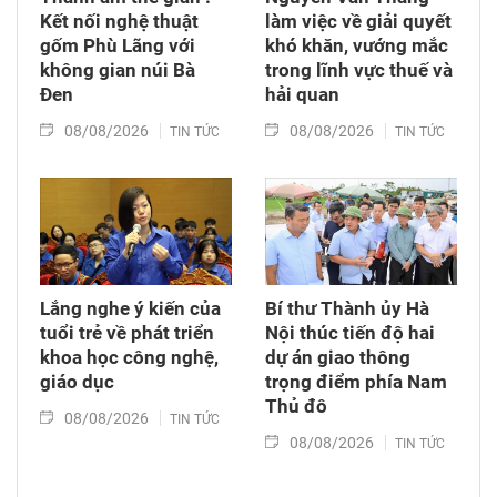
Kết nối nghệ thuật
làm việc về giải quyết
gốm Phù Lãng với
khó khăn, vướng mắc
không gian núi Bà
trong lĩnh vực thuế và
Đen
hải quan
08/08/2026
08/08/2026
TIN TỨC
TIN TỨC
Lắng nghe ý kiến của
Bí thư Thành ủy Hà
tuổi trẻ về phát triển
Nội thúc tiến độ hai
khoa học công nghệ,
dự án giao thông
giáo dục
trọng điểm phía Nam
Thủ đô
08/08/2026
TIN TỨC
08/08/2026
TIN TỨC