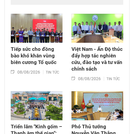
mộ chưa xác định được thông tin tại Nghĩa
trang Liệt sĩ Bình Thuận (xã Hồng Sơn), đồng
thời tặng quà cho cán bộ, chiến sĩ tham gia
công tác lấy mẫu tại đây.
Tiếp sức cho đồng
Việt Nam - Ấn Độ thúc
bào khó khăn vùng
đẩy hợp tác nghiên
biên cương Tổ quốc
cứu, đào tạo và tư vấn
chính sách
08/08/2026
TIN TỨC
08/08/2026
TIN TỨC
Triển lãm "Kinh gốm –
Phó Thủ tướng
Thanh âm thế gian":
Nguyễn Văn Thắng