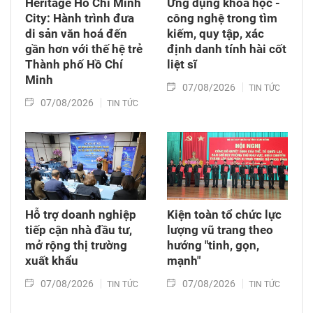
Heritage Ho Chí Minh
Ứng dụng khoa học -
City: Hành trình đưa
công nghệ trong tìm
di sản văn hoá đến
kiếm, quy tập, xác
gần hơn với thế hệ trẻ
định danh tính hài cốt
Thành phố Hồ Chí
liệt sĩ
Minh
07/08/2026
TIN TỨC
07/08/2026
TIN TỨC
Hỗ trợ doanh nghiệp
Kiện toàn tổ chức lực
tiếp cận nhà đầu tư,
lượng vũ trang theo
mở rộng thị trường
hướng "tinh, gọn,
xuất khẩu
mạnh"
07/08/2026
07/08/2026
TIN TỨC
TIN TỨC