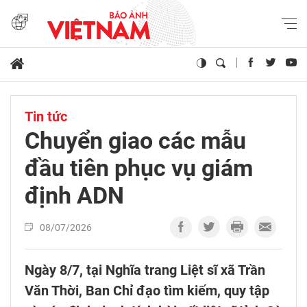
Tin tức
Chuyển giao các mẫu
đầu tiên phục vụ giám
định ADN
08/07/2026
Ngày 8/7, tại Nghĩa trang Liệt sĩ xã Trần
Văn Thời, Ban Chỉ đạo tìm kiếm, quy tập