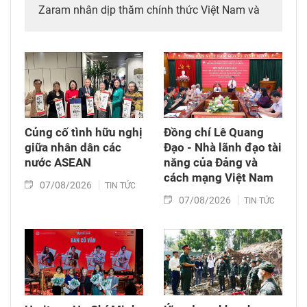
Zaram nhân dịp thăm chính thức Việt Nam và
tham dự các hoạt động kỷ niệm 50 năm thiết
lập quan hệ ngoại giao Việt Nam – Thái Lan
(6/8/1976 – 6/8/2026).
Củng cố tình hữu nghị
Đồng chí Lê Quang
giữa nhân dân các
Đạo - Nhà lãnh đạo tài
nước ASEAN
năng của Đảng và
cách mạng Việt Nam​
07/08/2026
TIN TỨC
07/08/2026
TIN TỨC