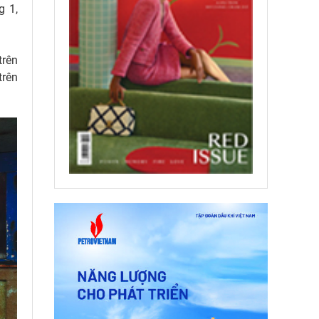
g 1,
trên
trên