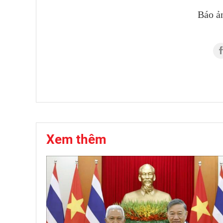
Báo ả
Xem thêm