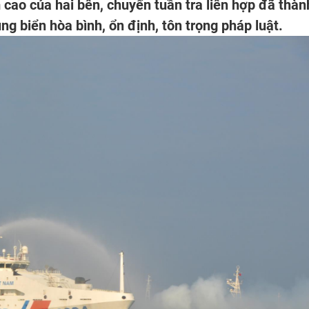
 cao của hai bên, chuyến tuần tra liên hợp đã thàn
g biển hòa bình, ổn định, tôn trọng pháp luật.