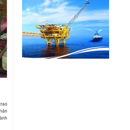
trao
phân
hành