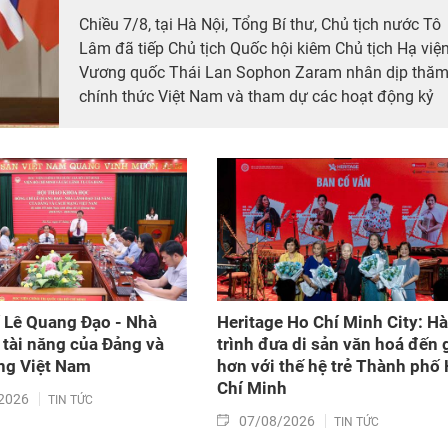
Chiều 7/8, tại Hà Nội, Tổng Bí thư, Chủ tịch nước Tô
Lâm đã tiếp Chủ tịch Quốc hội kiêm Chủ tịch Hạ việ
Vương quốc Thái Lan Sophon Zaram nhân dịp thă
chính thức Việt Nam và tham dự các hoạt động kỷ
niệm 50 năm thiết lập quan hệ ngoại giao Việt Nam
– Thái Lan (6/8/1976 – 6/8/2026).
 Lê Quang Đạo - Nhà
Heritage Ho Chí Minh City: H
 tài năng của Đảng và
trình đưa di sản văn hoá đến 
g Việt Nam​
hơn với thế hệ trẻ Thành phố
Chí Minh
2026
TIN TỨC
07/08/2026
TIN TỨC