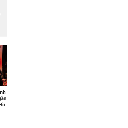
n
m
ành
gần
 Hồ