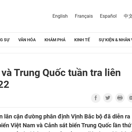
English
Français
Español
中
G SỰ
VĂN HÓA
KHÁM PHÁ
KINH TẾ
SỰ KIỆN & NHÂN 
và Trung Quốc tuần tra liên
22
iển lân cận đường phân định Vịnh Bắc bộ đã diễn ra
biển Việt Nam và Cảnh sát biển Trung Quốc lần thứ