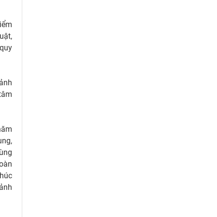
kiểm
uật,
 quy
Cảnh
 tâm
 năm
ung,
cùng
đoàn
húc
ảnh