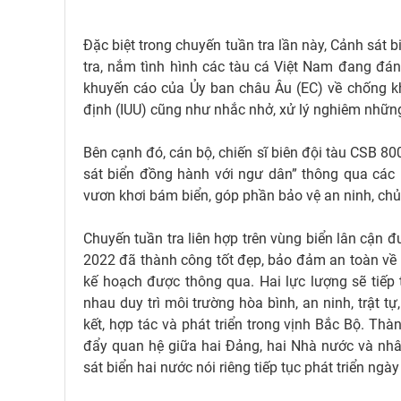
Đặc biệt trong chuyến tuần tra lần này, Cảnh sát b
tra, nắm tình hình các tàu cá Việt Nam đang đán
khuyến cáo của Ủy ban châu Âu (EC) về chống kh
định (IUU) cũng như nhắc nhở, xử lý nghiêm nhữn
Bên cạnh đó, cán bộ, chiến sĩ biên đội tàu CSB 8
sát biển đồng hành với ngư dân” thông qua các
vươn khơi bám biển, góp phần bảo vệ an ninh, chủ 
Chuyến tuần tra liên hợp trên vùng biển lân cận 
2022 đã thành công tốt đẹp, bảo đảm an toàn về mọi
kế hoạch được thông qua. Hai lực lượng sẽ ti
nhau duy trì môi trường hòa bình, an ninh, trật t
kết, hợp tác và phát triển trong vịnh Bắc Bộ. Thàn
đẩy quan hệ giữa hai Đảng, hai Nhà nước và n
sát biển hai nước nói riêng tiếp tục phát triển ngày