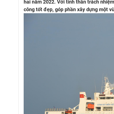
hai năm 2022. Với tinh thần trách nhiệm
công tốt đẹp, góp phần xây dựng một vùn