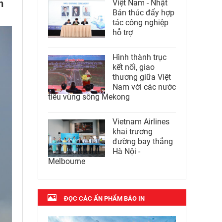
h
Việt Nam - Nhật
Bản thúc đẩy hợp
tác công nghiệp
hỗ trợ
Hình thành trục
kết nối, giao
thương giữa Việt
Nam với các nước
tiểu vùng sông Mekong
Vietnam Airlines
khai trương
đường bay thẳng
Hà Nội -
Melbourne
ĐỌC CÁC ẤN PHẨM BÁO IN