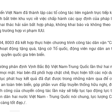
iển Việt Nam đã thành lập các tổ công tác liên ngành trực tiếp 
h bắt trên khu vực về việc chấp hành các quy định của pháp l
ai thác hải sản bất hợp pháp, không khai báo và không theo
g trường hợp vi phạm IUU.
004, 8003 đã kết hợp thực hiện chương trình công tác dân vận “
 hoạt động tặng quà, tặng cờ Tổ quốc, động viên ngư dân an
quyền quốc gia trên biển.
đường phân định Vịnh Bắc Bộ Việt Nam-Trung Quốc lần thứ hai
 mặt. Hai bên đã phối hợp chặt chẽ, thực hiện tốt các nội d
ếp tục phát huy kết quả đã đạt được trong những năm qua để 
ự, an toàn trên biển, góp phần vun đắp truyền thống hữu nghị, 
h công của chuyến công tác lần này sẽ tiếp tục tạo động lực t
hân dân hai nước Việt Nam - Trung Quốc nói chung, lực lượng C
 càng tốt đẹp./.