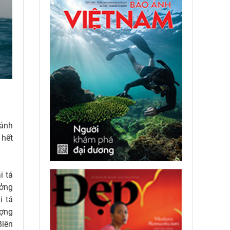
Cảnh
 hết
i tá
ưởng
i tá
ượng
Biên