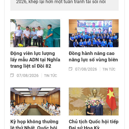
2026, khép lại hơn một tuần tranh tài sôi nổi
của gần 4.700 cán bộ, chiến sĩ, vận động viên
đến từ Công an các đơn vị, địa phương trên cả
nước.
Động viên lực lượng
Đồng hành nâng cao
lấy mẫu ADN tại Nghĩa
năng lực số vùng biên
trang liệt sĩ Đồi 82​
07/08/2026
TIN TỨC
07/08/2026
TIN TỨC
Kỳ họp không thường
Chủ tịch Quốc hội tiếp
lệ thứ Nhất, Quốc hội
Đại sứ Hoa Kỳ