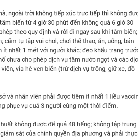
à, ngoài trời không tiếp xúc trực tiếp thì không đư
tắm biển từ 4 giờ 30 phút đến không quá 6 giờ 30
phép theo quy định và rời đi ngay sau khi tắm biển;
; cấm tụ tập vui chơi, chơi thể thao, ăn, uống, bán
ch ít nhất 1 mét với người khác; đeo khẩu trang trướ
hố chưa cho phép dịch vụ tắm nước ngọt và các dị
viên, vỉa hè ven biển (trừ dịch vụ trông, giữ xe, đồ
 sở và nhân viên phải được tiêm ít nhất 1 liều vacci
g phục vụ quá 3 người cùng một thời điểm.
khuất không được để quá 48 tiếng; không tập trung
 giám sát của chính quyền địa phương và phải thực