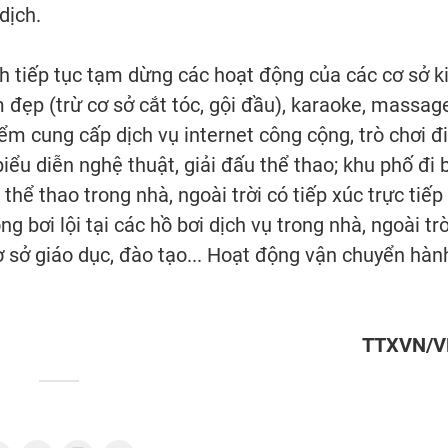
dịch.
h tiếp tục tạm dừng các hoạt động của các cơ sở k
làm đẹp (trừ cơ sở cắt tóc, gội đầu), karaoke, massag
iểm cung cấp dịch vụ internet công cộng, trò chơi đ
 biểu diễn nghệ thuật, giải đấu thể thao; khu phố đi 
hể thao trong nhà, ngoài trời có tiếp xúc trực tiếp 
g bơi lội tại các hồ bơi dịch vụ trong nhà, ngoài trờ
cơ sở giáo dục, đào tạo... Hoạt động vận chuyển hàn
TTXVN/