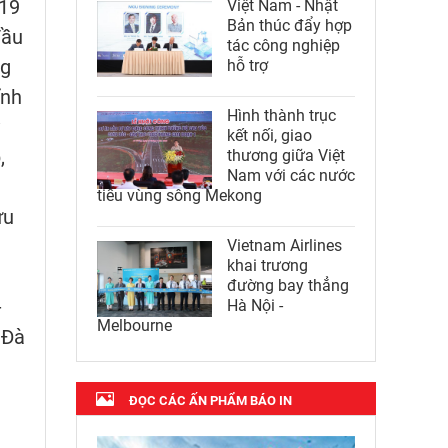
-19
Việt Nam - Nhật
Bản thúc đẩy hợp
đầu
tác công nghiệp
ng
hỗ trợ
ĩnh
Hình thành trục
kết nối, giao
,
thương giữa Việt
Nam với các nước
tiểu vùng sông Mekong
ưu
Vietnam Airlines
khai trương
đường bay thẳng
-
Hà Nội -
Melbourne
 Đà
ĐỌC CÁC ẤN PHẨM BÁO IN