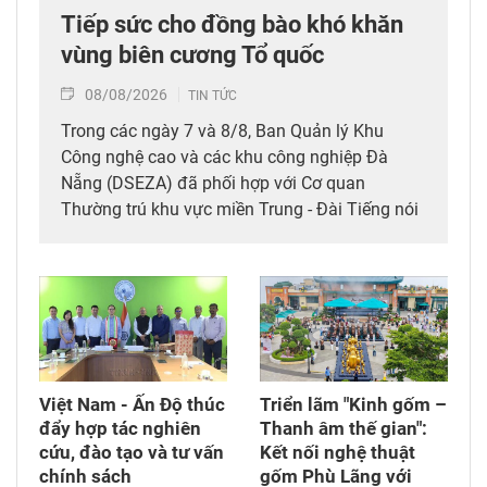
Tiếp sức cho đồng bào khó khăn
vùng biên cương Tổ quốc
08/08/2026
TIN TỨC
Trong các ngày 7 và 8/8, Ban Quản lý Khu
Công nghệ cao và các khu công nghiệp Đà
Nẵng (DSEZA) đã phối hợp với Cơ quan
Thường trú khu vực miền Trung - Đài Tiếng nói
Việt Nam (VOV Miền Trung) và các đơn vị đồng
hành tổ chức chương trình từ thiện, tiếp sức
cho đồng bào nghèo tại xã biên giới Hùng Sơn
(thành phố Đà Nẵng).
Việt Nam - Ấn Độ thúc
Triển lãm "Kinh gốm –
đẩy hợp tác nghiên
Thanh âm thế gian":
cứu, đào tạo và tư vấn
Kết nối nghệ thuật
chính sách
gốm Phù Lãng với