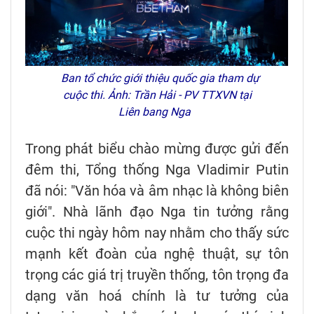
Ban tổ chức giới thiệu quốc gia tham dự
cuộc thi. Ảnh: Trần Hải - PV TTXVN tại
Liên bang Nga
Trong ph
át bi
ểu ch
ào m
ừng
đư
ợc gửi
đ
ến
đ
êm thi, T
ổng thống Nga Vladimir Putin
đ
ã nói: "V
ăn h
óa và âm nh
ạc l
à không biên
gi
ới". Nh
à lãnh
đ
ạo Nga tin t
ư
ởng rằng
cuộc thi ng
ày hôm nay nh
ằm cho thấy sức
mạnh kết
đo
àn c
ủa nghệ thuật, sự t
ôn
tr
ọng c
ác giá tr
ị truyền thống, t
ôn tr
ọng
đa
d
ạng v
ăn ho
á chính là t
ư tư
ởng của