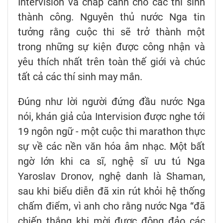
Intervision v
à ch
ắp c
ánh cho các thí sinh
thành công. Nguyên th
ủ n
ư
ớc Nga tin
t
ư
ởng rằng cuộc thi sẽ trở th
ành m
ột
trong những sự kiện
đư
ợc c
ông nh
ận v
à
yêu thích nh
ất tr
ên toàn th
ế giới v
à chúc
t
ất cả c
ác thí sinh may m
ắn.
Đúng như lời người đứng đầu nước Nga
nói, khán giả của Intervision được nghe tới
19 ngôn ngữ - một cuộc thi marathon thực
sự về các nền văn hóa âm nhạc. Một bất
ngờ lớn khi ca sĩ, nghệ sĩ ưu tú Nga
Yaroslav Dronov, nghệ danh là Shaman,
sau khi biểu diễn đã xin rút khỏi hệ thống
chấm điểm, vì anh cho rằng nước Nga “đã
chiến thắng khi mời được đông đảo các