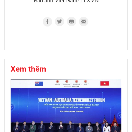
Báo ảnh Việt Nam/TTXVN
Xem thêm