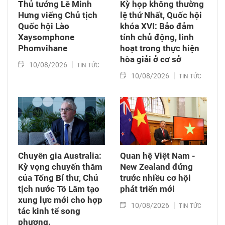
Thủ tướng Lê Minh
Kỳ họp không thường
Hưng viếng Chủ tịch
lệ thứ Nhất, Quốc hội
Quốc hội Lào
khóa XVI: Bảo đảm
Xaysomphone
tính chủ động, linh
Phomvihane
hoạt trong thực hiện
hòa giải ở cơ sở
10/08/2026
TIN TỨC
10/08/2026
TIN TỨC
Chuyên gia Australia:
Quan hệ Việt Nam -
Kỳ vọng chuyến thăm
New Zealand đứng
của Tổng Bí thư, Chủ
trước nhiều cơ hội
tịch nước Tô Lâm tạo
phát triển mới
xung lực mới cho hợp
10/08/2026
TIN TỨC
tác kinh tế song
phương.