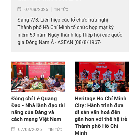
07/08/2026
TIN TỨC
Sáng 7/8, Liên hiệp các tổ chức hữu nghị
Thành phố Hồ Chí Minh tổ chức họp mặt kỷ
niệm 59 năm Ngày thành lập Hiệp hội các quốc
gia Đông Nam Á - ASEAN (08/8/1967-
08/8/2026), thể hiện tình hữu nghị, đoàn kết
giữa nhân dân các nước ASEAN.
Đồng chí Lê Quang
Heritage Ho Chí Minh
Đạo - Nhà lãnh đạo tài
City: Hành trình đưa
năng của Đảng và
di sản văn hoá đến
cách mạng Việt Nam​
gần hơn với thế hệ trẻ
Thành phố Hồ Chí
07/08/2026
TIN TỨC
Minh