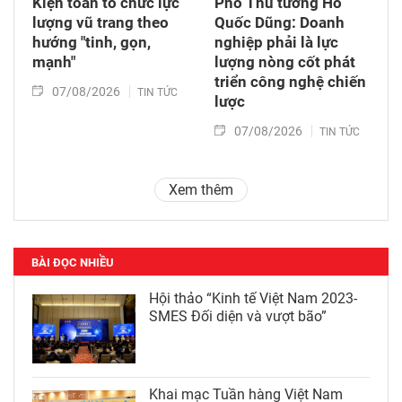
Kiện toàn tổ chức lực
Phó Thủ tướng Hồ
lượng vũ trang theo
Quốc Dũng: Doanh
hướng "tinh, gọn,
nghiệp phải là lực
mạnh"
lượng nòng cốt phát
triển công nghệ chiến
07/08/2026
TIN TỨC
lược
07/08/2026
TIN TỨC
Xem thêm
BÀI ĐỌC NHIỀU
Hội thảo “Kinh tế Việt Nam 2023-
SMES Đối diện và vượt bão”
Khai mạc Tuần hàng Việt Nam