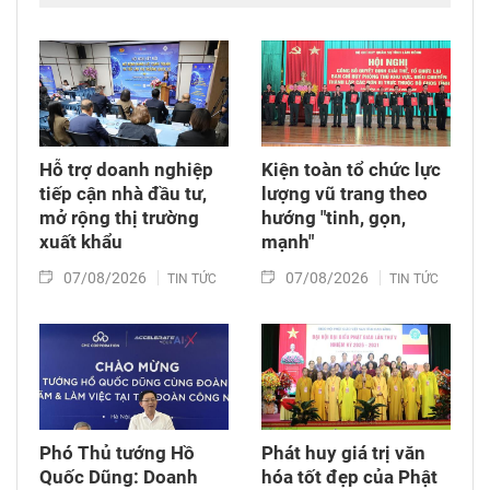
đang làm nhiệm vụ tìm kiếm, quy tập hài cốt
liệt sĩ và xác minh thông tin hài cốt liệt sĩ tại
Công viên Lê Thị Riêng, phường Hòa Hưng,
Thành phố Hồ Chí Minh.
Hỗ trợ doanh nghiệp
Kiện toàn tổ chức lực
tiếp cận nhà đầu tư,
lượng vũ trang theo
mở rộng thị trường
hướng "tinh, gọn,
xuất khẩu
mạnh"
07/08/2026
07/08/2026
TIN TỨC
TIN TỨC
Phó Thủ tướng Hồ
Phát huy giá trị văn
Quốc Dũng: Doanh
hóa tốt đẹp của Phật