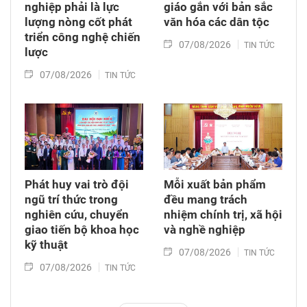
nghiệp phải là lực
giáo gắn với bản sắc
lượng nòng cốt phát
văn hóa các dân tộc
triển công nghệ chiến
07/08/2026
TIN TỨC
lược
07/08/2026
TIN TỨC
Phát huy vai trò đội
Mỗi xuất bản phẩm
ngũ trí thức trong
đều mang trách
nghiên cứu, chuyển
nhiệm chính trị, xã hội
giao tiến bộ khoa học
và nghề nghiệp
kỹ thuật
07/08/2026
TIN TỨC
07/08/2026
TIN TỨC