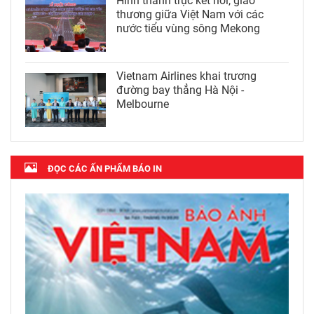
Hình thành trục kết nối, giao
thương giữa Việt Nam với các
nước tiểu vùng sông Mekong
Vietnam Airlines khai trương
đường bay thẳng Hà Nội -
Melbourne
ĐỌC CÁC ẤN PHẨM BÁO IN