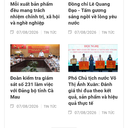
Mỗi xuất bản phẩm
Đồng chí Lê Quang
đều mang trách
Đạo - Tấm gương
nhiệm chính trị, xã hội
sáng ngời về lòng yêu
và nghề nghiệp
nước
07/08/2026
07/08/2026
TIN TỨC
TIN TỨC
Đoàn kiểm tra giám
Phó Chủ tịch nước Võ
sát số 231 làm việc
Thị Ánh Xuân: Đánh
với Đảng bộ tỉnh Cà
giá thi đua theo kết
Mau
quả, sản phẩm và hiệu
quả thực tế
07/08/2026
TIN TỨC
07/08/2026
TIN TỨC