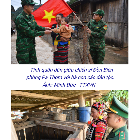
Tình quân dân giữa chiến sĩ Đồn Biên
phòng Pa Thơm với bà con các dân tộc.
Ảnh: Minh Đức - TTXVN