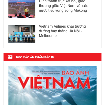
Hình thành trục kết nối, giao
thương giữa Việt Nam với các
nước tiểu vùng sông Mekong
Vietnam Airlines khai trương
đường bay thẳng Hà Nội -
Melbourne
ĐỌC CÁC ẤN PHẨM BÁO IN