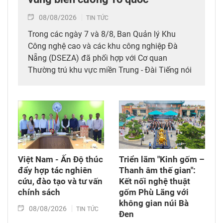
08/08/2026
TIN TỨC
Trong các ngày 7 và 8/8, Ban Quản lý Khu
Công nghệ cao và các khu công nghiệp Đà
Nẵng (DSEZA) đã phối hợp với Cơ quan
Thường trú khu vực miền Trung - Đài Tiếng nói
Việt Nam (VOV Miền Trung) và các đơn vị đồng
hành tổ chức chương trình từ thiện, tiếp sức
cho đồng bào nghèo tại xã biên giới Hùng Sơn
(thành phố Đà Nẵng).
Việt Nam - Ấn Độ thúc
Triển lãm "Kinh gốm –
đẩy hợp tác nghiên
Thanh âm thế gian":
cứu, đào tạo và tư vấn
Kết nối nghệ thuật
chính sách
gốm Phù Lãng với
không gian núi Bà
08/08/2026
TIN TỨC
Đen