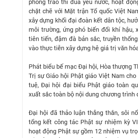
phong trào thi đua yêu nước, hoạt động 
chặt chẽ với Mặt trận Tổ quốc Việt Nam
xây dựng khối đại đoàn kết dân tộc, h
môi trường, ứng phó biến đổi khí hậu, 
tiên tiến, đậm đà bản sắc, truyền thốn
vào thực tiễn xây dựng hệ giá trị văn h
Phát biểu bế mạc Đại hội, Hòa thượng T
Trị sự Giáo hội Phật giáo Việt Nam cho b
tuệ, Đại hội đại biểu Phật giáo toàn 
xuất sắc toàn bộ nội dung chương trình 
Đại hội đã thảo luận thẳng thắn, sôi n
tổng kết công tác Phật sự nhiệm kỳ VI
hoạt động Phật sự gồm 12 nhiệm vụ trọng