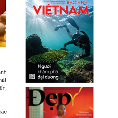
ành
hát
ển,
các