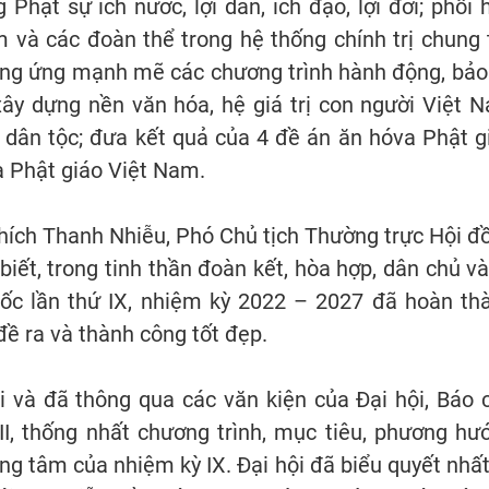
Phật sự ích nước, lợi dân, ích đạo, lợi đời; phối 
 và các đoàn thể trong hệ thống chính trị chung 
ưởng ứng mạnh mẽ các chương trình hành động, bảo
xây dựng nền văn hóa, hệ giá trị con người Việt 
g dân tộc; đưa kết quả của 4 đề án ăn hóva Phật g
óa Phật giáo Việt Nam.
hích Thanh Nhiễu, Phó Chủ tịch Thường trực Hội đ
iết, trong tinh thần đoàn kết, hòa hợp, dân chủ và 
quốc lần thứ IX, nhiệm kỳ 2022 – 2027 đã hoàn th
đề ra và thành công tốt đẹp.
ổi và đã thông qua các văn kiện của Đại hội, Báo 
II, thống nhất chương trình, mục tiêu, phương hư
 tâm của nhiệm kỳ IX. Đại hội đã biểu quyết nhất 