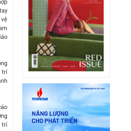
hợp
tay
 vệ
Nam
iáo
ồng
trí
ành
cáo
ớng
trí