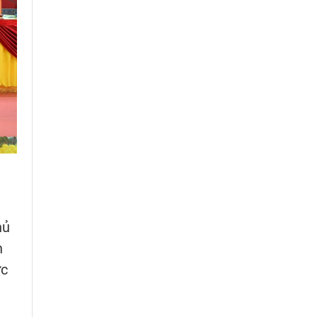
hủ
n
ức