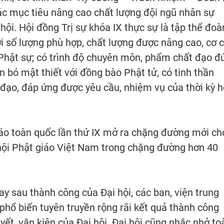
 các mục tiêu nâng cao chất lượng đội ngũ nhân sự
ội. Hội đồng Trị sự khóa IX thực sự là tập thể đoà
ới số lượng phù hợp, chất lượng được nâng cao, cơ 
 Phật sự; có trình độ chuyên môn, phẩm chất đạo đ
ắn bó mật thiết với đồng bào Phật tử, có tinh thần
đạo, đáp ứng được yêu cầu, nhiệm vụ của thời kỳ h
iáo toàn quốc lần thứ IX mở ra chặng đường mới ch
 hội Phật giáo Việt Nam trong chặng đường hơn 40
y sau thành công của Đại hội, các ban, viện trung
 phổ biến tuyên truyền rộng rãi kết quả thành công
yết, văn kiện của Đại hội. Đại hội cũng nhắc nhở to