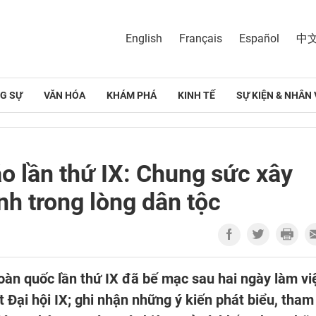
English
Français
Español
中
G SỰ
VĂN HÓA
KHÁM PHÁ
KINH TẾ
SỰ KIỆN & NHÂN 
o lần thứ IX: Chung sức xây
h trong lòng dân tộc
toàn quốc lần thứ IX đã bế mạc sau hai ngày làm vi
t Đại hội IX; ghi nhận những ý kiến phát biểu, tham