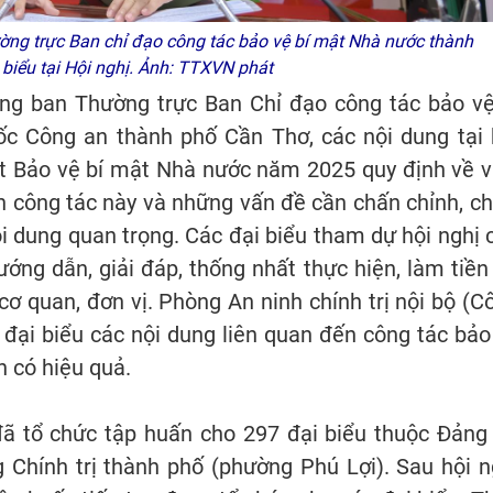
ờng trực Ban chỉ đạo công tác bảo vệ bí mật Nhà nước thành
biểu tại Hội nghị. Ảnh: TTXVN phát
ng ban Thường trực Ban Chỉ đạo công tác bảo vệ
 Công an thành phố Cần Thơ, các nội dung tại 
ật Bảo vệ bí mật Nhà nước năm 2025 quy định về v
n công tác này và những vấn đề cần chấn chỉnh, ch
nội dung quan trọng. Các đại biểu tham dự hội nghị 
ớng dẫn, giải đáp, thống nhất thực hiện, làm tiền
 quan, đơn vị. Phòng An ninh chính trị nội bộ (C
 đại biểu các nội dung liên quan đến công tác bảo
n có hiệu quả.
ã tổ chức tập huấn cho 297 đại biểu thuộc Đảng 
Chính trị thành phố (phường Phú Lợi). Sau hội n