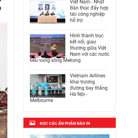
Việt Nam - Nhật
D
Bản thúc đẩy hợp
tác công nghiệp
hỗ trợ
Hình thành trục
kết nối, giao
thương giữa Việt
Nam với các nước
tiểu vùng sông Mekong
Vietnam Airlines
khai trương
đường bay thẳng
Hà Nội -
Melbourne
ĐỌC CÁC ẤN PHẨM BÁO IN