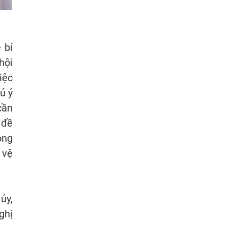
 bí
hội
iệc
ú ý
cần
 đề
ông
 vệ
ủy,
ghị