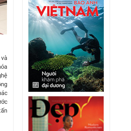
 và
hóa
ghệ
ồng
hác
ước
tấn