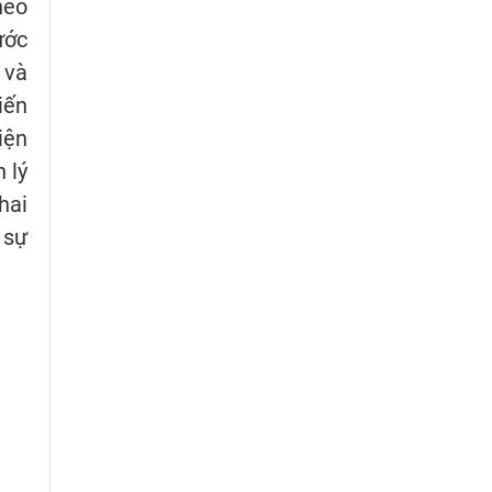
heo
ước
 và
iến
iện
 lý
hai
 sự