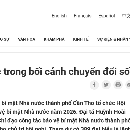
English
Français
Español
中
G SỰ
VĂN HÓA
KHÁM PHÁ
KINH TẾ
SỰ KIỆN & NHÂN 
 trong bối cảnh chuyển đổi số
ệ bí mật Nhà nước thành phố Cần Thơ tổ chức Hội
 vệ bí mật Nhà nước năm 2026. Đại tá Huỳnh Hoài
hỉ đạo công tác bảo vệ bí mật Nhà nước thành phố
 chủ trì hội nghị. Tham dự có 389 đại biểu là lãn