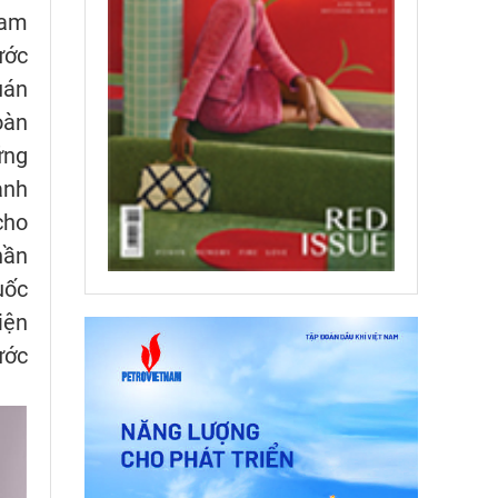
ham
ước
uán
oàn
ững
ành
cho
hần
uốc
iện
ước