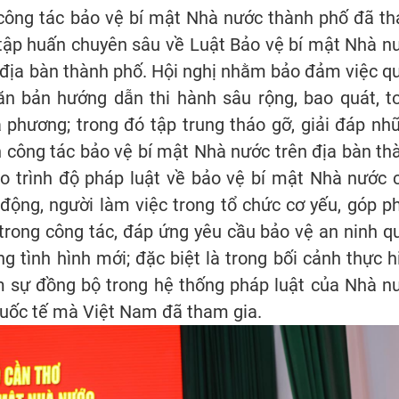
o công tác bảo vệ bí mật Nhà nước thành phố đã t
tập huấn chuyên sâu về Luật Bảo vệ bí mật Nhà n
 địa bàn thành phố. Hội nghị nhằm bảo đảm việc q
 văn bản hướng dẫn thi hành sâu rộng, bao quát, t
 phương; trong đó tập trung tháo gỡ, giải đáp nh
 công tác bảo vệ bí mật Nhà nước trên địa bàn th
o trình độ pháp luật về bảo vệ bí mật Nhà nước 
 động, người làm việc trong tổ chức cơ yếu, góp p
 trong công tác, đáp ứng yêu cầu bảo vệ an ninh q
ng tình hình mới; đặc biệt là trong bối cảnh thực h
m sự đồng bộ trong hệ thống pháp luật của Nhà n
quốc tế mà Việt Nam đã tham gia.