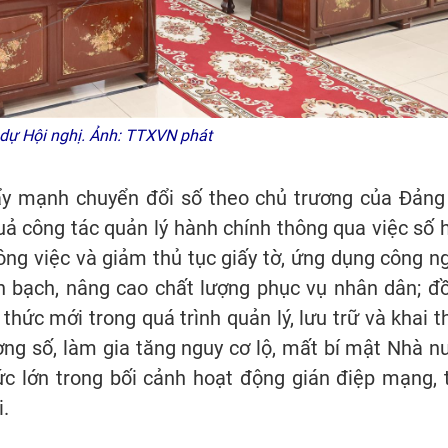
 dự Hội nghị. Ảnh: TTXVN phát
ẩy mạnh chuyển đổi số theo chủ trương của Đảng
ả công tác quản lý hành chính thông qua việc số 
 công việc và giảm thủ tục giấy tờ, ứng dụng công n
nh bạch, nâng cao chất lượng phục vụ nhân dân; đ
 thức mới trong quá trình quản lý, lưu trữ và khai t
ờng số, làm gia tăng nguy cơ lộ, mất bí mật Nhà n
ức lớn trong bối cảnh hoạt động gián điệp mạng, 
.