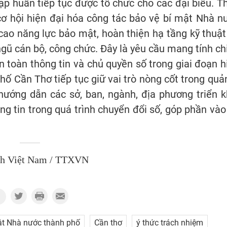
ập huấn tiếp tục được tổ chức cho các đại biểu. T
cơ hội hiện đại hóa công tác bảo vệ bí mật Nhà n
cao năng lực bảo mật, hoàn thiện hạ tầng kỹ thuật
gũ cán bộ, công chức. Đây là yêu cầu mang tính ch
 toàn thông tin và chủ quyền số trong giai đoạn h
hố Cần Thơ tiếp tục giữ vai trò nòng cốt trong quản
ướng dẫn các sở, ban, ngành, địa phương triển k
g tin trong quá trình chuyển đổi số, góp phần vào
nh Việt Nam / TTXVN
ật Nhà nước thành phố
Cần thơ
ý thức trách nhiệm