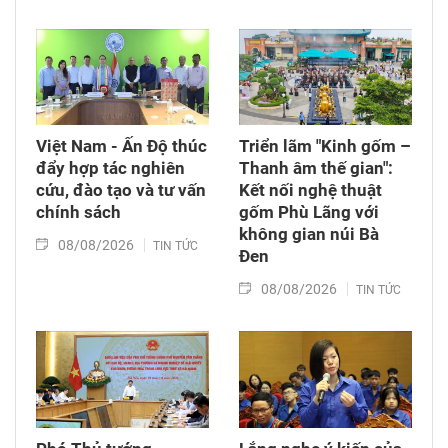
hành tổ chức chương trình từ thiện, tiếp sức
cho đồng bào nghèo tại xã biên giới Hùng Sơn
(thành phố Đà Nẵng).
Việt Nam - Ấn Độ thúc
Triển lãm "Kinh gốm –
đẩy hợp tác nghiên
Thanh âm thế gian":
cứu, đào tạo và tư vấn
Kết nối nghệ thuật
chính sách
gốm Phù Lãng với
không gian núi Bà
08/08/2026
TIN TỨC
Đen
08/08/2026
TIN TỨC