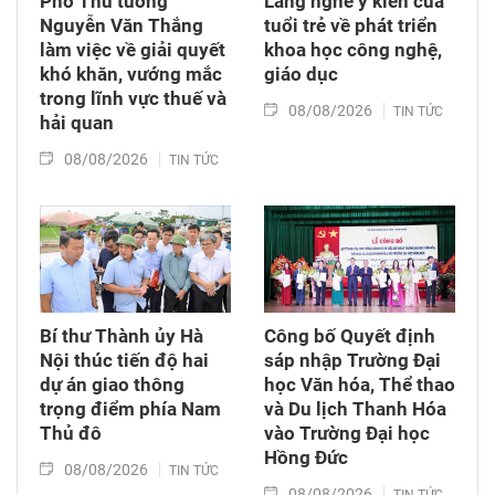
Phó Thủ tướng
Lắng nghe ý kiến của
Nguyễn Văn Thắng
tuổi trẻ về phát triển
làm việc về giải quyết
khoa học công nghệ,
khó khăn, vướng mắc
giáo dục
trong lĩnh vực thuế và
08/08/2026
TIN TỨC
hải quan
08/08/2026
TIN TỨC
Bí thư Thành ủy Hà
Công bố Quyết định
Nội thúc tiến độ hai
sáp nhập Trường Đại
dự án giao thông
học Văn hóa, Thể thao
trọng điểm phía Nam
và Du lịch Thanh Hóa
Thủ đô
vào Trường Đại học
Hồng Đức
08/08/2026
TIN TỨC
08/08/2026