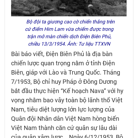
Bộ đội ta giương cao cờ chiến thắng trên
cứ điểm Him Lam vừa chiếm được trong
trận mở màn chiến dịch Điện Biên Phủ,
chiều 13/3/1954. Ảnh: Tư liệu TTXVN
Bài báo viết, Điện Biên Phủ là địa bàn
chiến lược quan trọng nằm ở tỉnh Điện
Biên, giáp với Lào và Trung Quốc. Tháng
7/1953, Bộ chỉ huy Pháp ở Đông Dương
bắt đầu thực hiện “Kế hoạch Nava” với hy
vọng nhằm bao vây toàn bộ lãnh thổ Việt
Nam, tiêu diệt lượng lớn lực lượng của
Quân đội Nhân dân Việt Nam hòng biến
Việt Nam thành căn cứ quân sự lâu dài
của quân xâm lược... Ngày 6/12/1953, Bộ