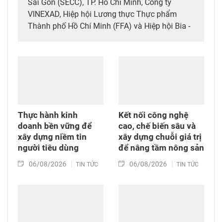
Sài Gòn (SECC), TP. Hồ Chí Minh, Công ty
VINEXAD, Hiệp hội Lương thực Thực phẩm
Thành phố Hồ Chí Minh (FFA) và Hiệp hội Bia -
Rượu - Nước giải khát Việt Nam (VBA) đã tổ
chức khai mạc Triển lãm quốc tế thường niên
kết hợp hai chuyên ngành thực phẩm, đồ uống
và thiết bị - công nghệ chế biến, bao bì
(Vietfood & Beverage - Propack Vietnam 2026).
Thực hành kinh
Kết nối công nghệ
doanh bền vững để
cao, chế biến sâu và
xây dựng niềm tin
xây dựng chuỗi giá trị
người tiêu dùng
để nâng tầm nông sản
06/08/2026
06/08/2026
TIN TỨC
TIN TỨC