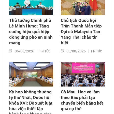
Thủ tướng Chính phủ
Chủ tịch Quốc hội
Lê Minh Hưng: Tăng
Trần Thanh Mẫn tiếp
cường hiệu quả hiệp
Đại sứ Malaysia Tan
đồng ứng phó an ninh
Yang Thai chào từ
mạng
biệt
06/08/2026
06/08/2026
TIN TỨC
TIN TỨC
Kỳ họp không thường
Cà Mau: Học và làm
lệ thứ Nhất, Quốc hội
theo Bác phải tạo
khóa XVI: Đề xuất luật
chuyển biến bằng kết
hóa việc thiết lập
quả cụ thể