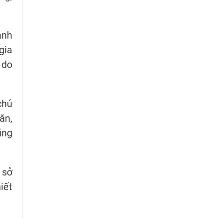
ành
gia
 do
chủ
ăn,
ũng
 sở
iết