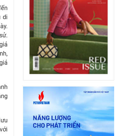
đến
 di
ày.
sử.
giá
nh,
giá
anh
ằng
lưu
với