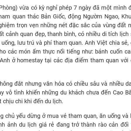
 Phòng) vừa có kỳ nghỉ phép 7 ngày đã một mình 
ham quan thác Bản Giốc, động Ngườm Ngao, Khu
nghiệm trọn vẹn những nét đặc sắc của vùng đất n
cảnh quan đẹp, thanh bình, có nhiều di tích lịch 
n uống, lưu trú và phí tham quan. Anh Việt chia sẻ, 
cho các món ẩm thực nổi tiếng như: bánh cuốn ca
 Anh ở homestay tại các địa điểm tham quan với 
không đắt nhưng văn hóa có chiều sâu và nhiều d
này vô tình khiến những du khách chưa đến Cao B
t chịu chi khi đến du lịch.
ng chủ yếu dừng ở mua vé tham quan, ăn uống và 
h ảnh du lịch giá rẻ đang trở thành rào cản đối 