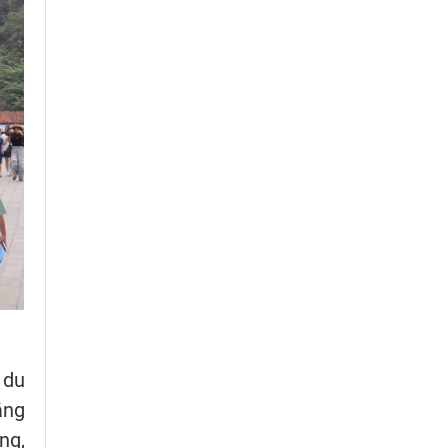
 du
ằng
ng,