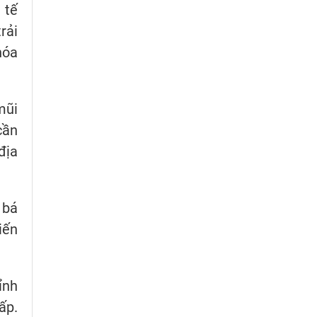
 tế
rải
hóa
mũi
cần
địa
 bá
iến
ỉnh
ấp.