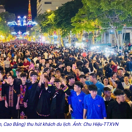
 Cao Bằng) thu hút khách du lịch. Ảnh: Chu Hiệu-TTXVN