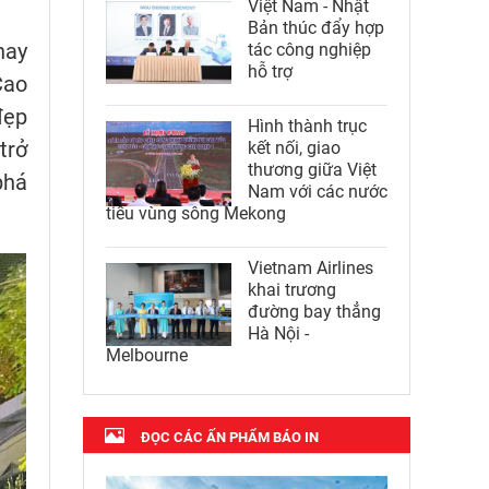
Việt Nam - Nhật
Bản thúc đẩy hợp
hay
tác công nghiệp
hỗ trợ
Cao
đẹp
Hình thành trục
trở
kết nối, giao
thương giữa Việt
phá
Nam với các nước
tiểu vùng sông Mekong
Vietnam Airlines
khai trương
đường bay thẳng
Hà Nội -
Melbourne
ĐỌC CÁC ẤN PHẨM BÁO IN