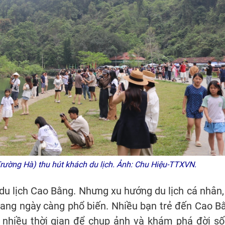
Trường Hà) thu hút khách du lịch. Ảnh: Chu Hiệu-TTXVN.
a du lịch Cao Bằng. Nhưng xu hướng du lịch cá nhân,
đang ngày càng phổ biến. Nhiều bạn trẻ đến Cao B
 nhiều thời gian để chụp ảnh và khám phá đời số