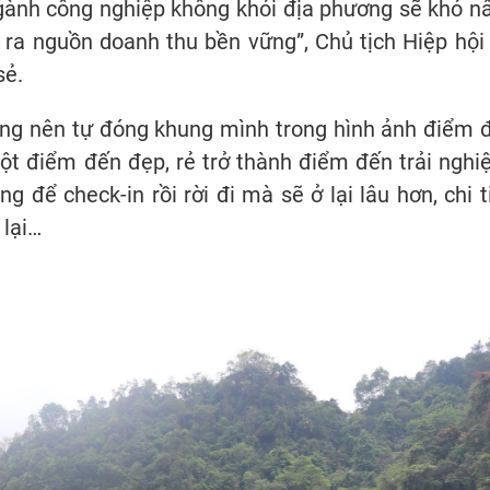
ngành công nghiệp không khói địa phương sẽ khó n
 ra nguồn doanh thu bền vững”, Chủ tịch Hiệp hội
sẻ.
g nên tự đóng khung mình trong hình ảnh điểm 
ột điểm đến đẹp, rẻ trở thành điểm đến trải nghi
 để check-in rồi rời đi mà sẽ ở lại lâu hơn, chi t
 lại…