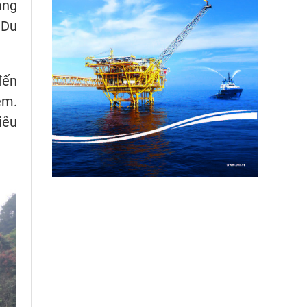
âng
 Du
đến
ệm.
iêu