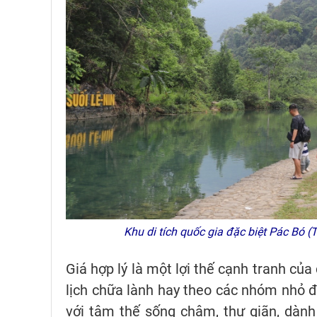
Khu di tích quốc gia đặc biệt Pác Bó (
Giá hợp lý là một lợi thế cạnh tranh củ
lịch chữa lành hay theo các nhóm nhỏ 
với tâm thế sống chậm, thư giãn, dành