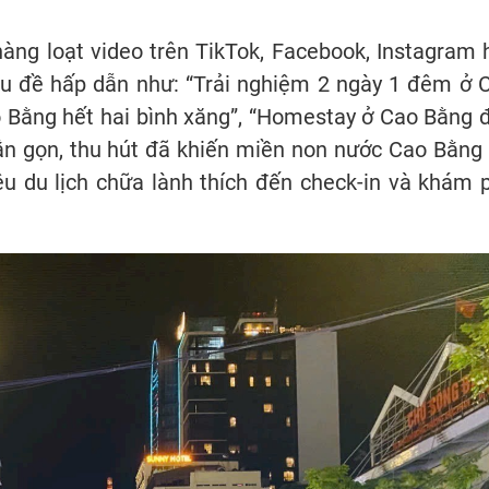
hàng loạt video trên TikTok, Facebook, Instagram 
iêu đề hấp dẫn như: “Trải nghiệm 2 ngày 1 đêm ở 
ao Bằng hết hai bình xăng”, “Homestay ở Cao Bằng 
n gọn, thu hút đã khiến miền non nước Cao Bằng 
u du lịch chữa lành thích đến check-in và khám 